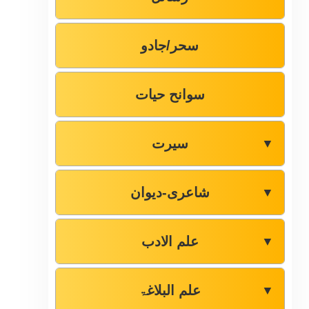
سحر/جادو
سوانح حیات
سیرت
▼
شاعری-دیوان
▼
علم الادب
▼
علم البلاغۃ
▼