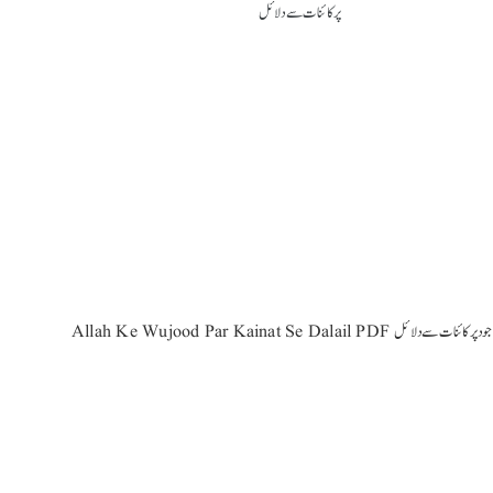
Allah Ke Wujood Par K اللہ کے وجود پر کائنات سے دلائل