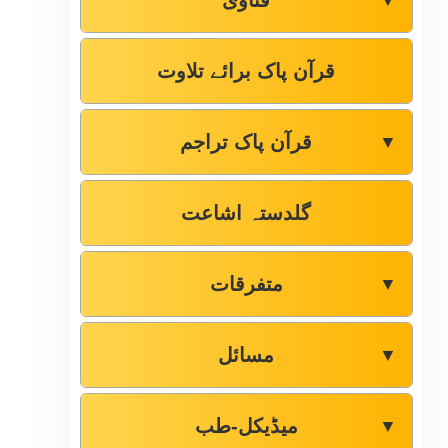
فتاوٰی
▼
قرآن پاک برائے تلاوت
قرآن پاک تراجم
▼
گلدستہ اشاعت
متفرقات
▼
مسائل
▼
میڈیکل-طب
▼