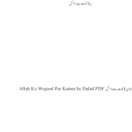
Allah Ke Wujood Par K اللہ کے وجود پر کائنات سے دلائل