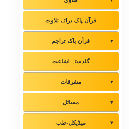
فتاوٰی
▼
قرآن پاک برائے تلاوت
قرآن پاک تراجم
▼
گلدستہ اشاعت
متفرقات
▼
مسائل
▼
میڈیکل-طب
▼