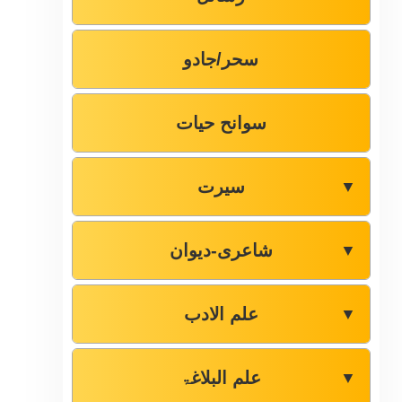
سحر/جادو
سوانح حیات
سیرت
▼
شاعری-دیوان
▼
علم الادب
▼
علم البلاغۃ
▼