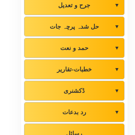
جرح و تعدیل
▼
حل شدہ پرچہ جات
▼
حمد و نعت
▼
خطبات-تقاریر
▼
ڈکشنری
▼
رد بدعات
▼
رسائل