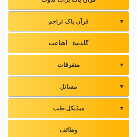
قرآن پاک تراجم
▼
گلدستہ اشاعت
متفرقات
▼
مسائل
▼
میڈیکل-طب
▼
وظائف