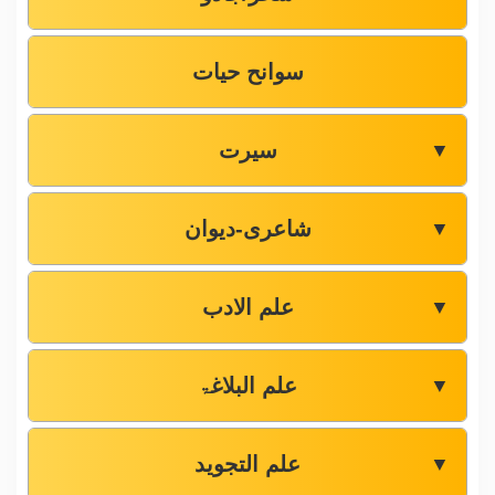
سوانح حیات
سیرت
▼
شاعری-دیوان
▼
علم الادب
▼
علم البلاغۃ
▼
علم التجوید
▼