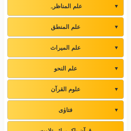
علم المناظرہ
▼
علم المنطق
▼
علم المیراث
▼
علم النحو
▼
علوم القرآن
▼
فتاوٰی
▼
قرآن پاک برائے تلاوت