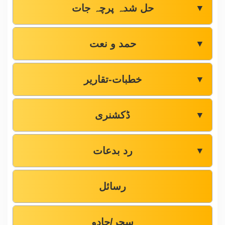
حل شدہ پرچہ جات
▼
حمد و نعت
▼
خطبات-تقاریر
▼
ڈکشنری
▼
رد بدعات
▼
رسائل
سحر/جادو