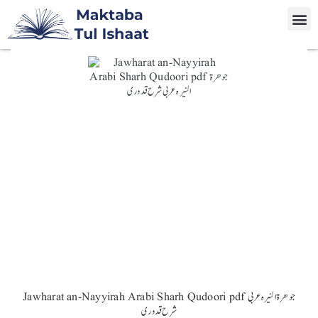
Jawharat an-Nayyirah Arabi Sharh Qudoori pdf جوهرة النیره عربی
شرح قدوری