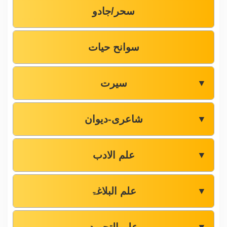
سحر/جادو
سوانح حیات
سیرت
▼
شاعری-دیوان
▼
علم الادب
▼
علم البلاغۃ
▼