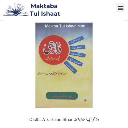
Dadhi Aik Islami Shiar داڑھی ایک اسلامی شعار