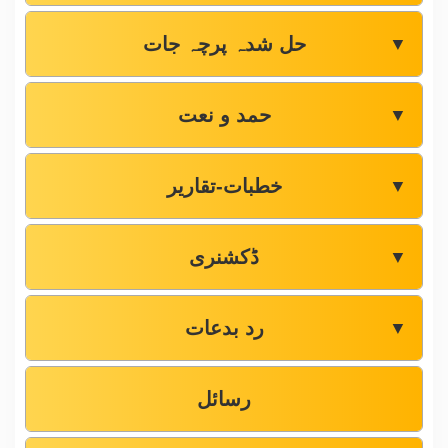
حل شدہ پرچہ جات
▼
حمد و نعت
▼
خطبات-تقاریر
▼
ڈکشنری
▼
رد بدعات
▼
رسائل