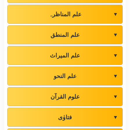
علم المناظرہ
▼
علم المنطق
▼
علم المیراث
▼
علم النحو
▼
علوم القرآن
▼
فتاوٰی
▼