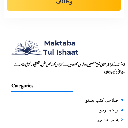
وظائف
تمام کتب کے جملہ حقوق بحق مصنفین و ناشرین محفوظ ہیں۔۔۔ کتابوں کو خالص علمی، تحقیقی اور تبلیغی مقاصد کے
لیے پیش کی جاتی ہیں
Categories
اصلاحی کتب پشتو
تراجم اردو
پشتو تفاسیر