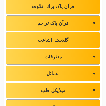
قرآن پاک برائے تلاوت
قرآن پاک تراجم
▼
گلدستہ اشاعت
متفرقات
▼
مسائل
▼
میڈیکل-طب
▼