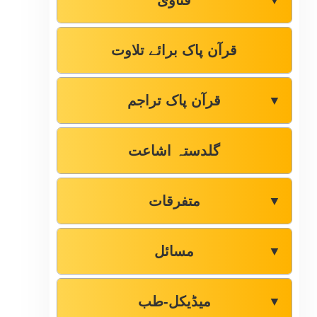
فتاوٰی
▼
قرآن پاک برائے تلاوت
قرآن پاک تراجم
▼
گلدستہ اشاعت
متفرقات
▼
مسائل
▼
میڈیکل-طب
▼