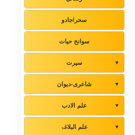
سحر/جادو
سوانح حیات
سیرت
▼
شاعری-دیوان
▼
علم الادب
▼
علم البلاغۃ
▼