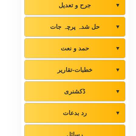
جرح و تعدیل
▼
حل شدہ پرچہ جات
▼
حمد و نعت
▼
خطبات-تقاریر
▼
ڈکشنری
▼
رد بدعات
▼
رسائل