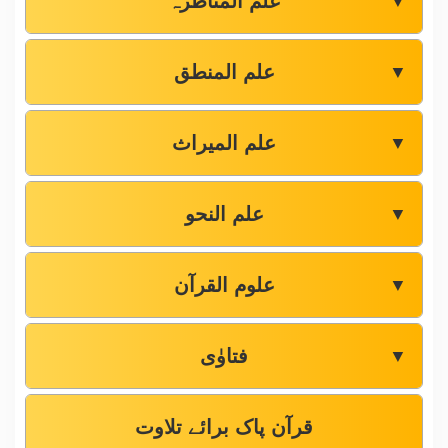
علم المناظرہ
▼
علم المنطق
▼
علم المیراث
▼
علم النحو
▼
علوم القرآن
▼
فتاوٰی
▼
قرآن پاک برائے تلاوت