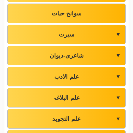
سوانح حیات
سیرت
▼
شاعری-دیوان
▼
علم الادب
▼
علم البلاغۃ
▼
علم التجوید
▼