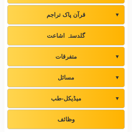
قرآن پاک تراجم
▼
گلدستہ اشاعت
متفرقات
▼
مسائل
▼
میڈیکل-طب
▼
وظائف