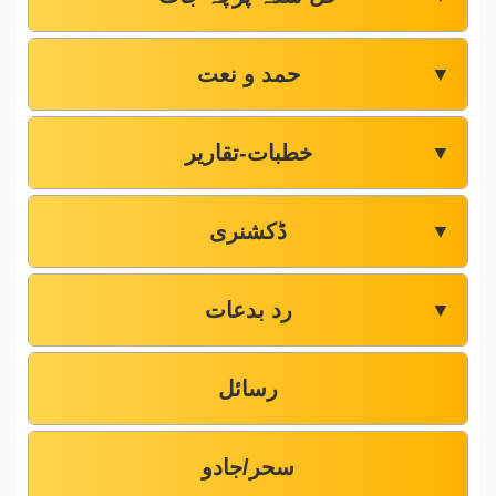
حمد و نعت
▼
خطبات-تقاریر
▼
ڈکشنری
▼
رد بدعات
▼
رسائل
سحر/جادو