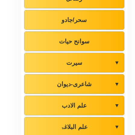
سحر/جادو
سوانح حیات
سیرت
▼
شاعری-دیوان
▼
علم الادب
▼
علم البلاغۃ
▼