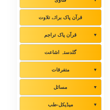
فتاوٰی
▼
قرآن پاک برائے تلاوت
قرآن پاک تراجم
▼
گلدستہ اشاعت
متفرقات
▼
مسائل
▼
میڈیکل-طب
▼