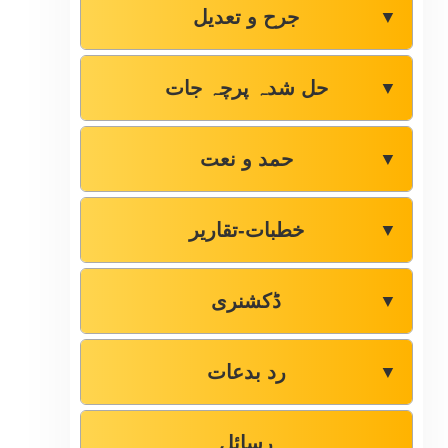
جرح و تعدیل
▼
حل شدہ پرچہ جات
▼
حمد و نعت
▼
خطبات-تقاریر
▼
ڈکشنری
▼
رد بدعات
▼
رسائل