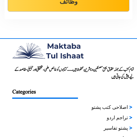
وظائف
تمام کتب کے جملہ حقوق بحق مصنفین و ناشرین محفوظ ہیں۔۔۔ کتابوں کو خالص علمی، تحقیقی اور تبلیغی مقاصد کے
لیے پیش کی جاتی ہیں
Categories
اصلاحی کتب پشتو
تراجم اردو
پشتو تفاسیر