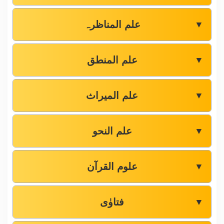
علم المناظرہ
▼
علم المنطق
▼
علم المیراث
▼
علم النحو
▼
علوم القرآن
▼
فتاوٰی
▼