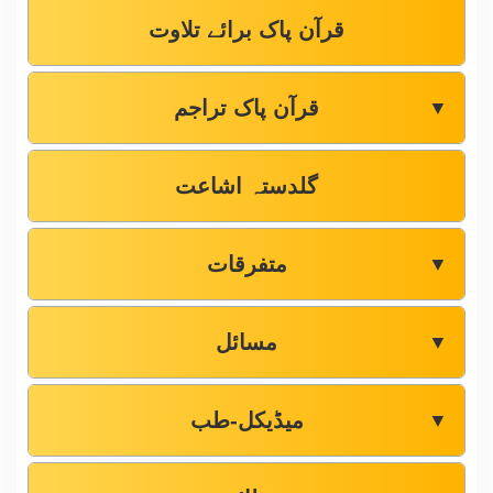
قرآن پاک برائے تلاوت
قرآن پاک تراجم
▼
گلدستہ اشاعت
متفرقات
▼
مسائل
▼
میڈیکل-طب
▼