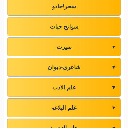
سحر/جادو
سوانح حیات
سیرت
▼
شاعری-دیوان
▼
علم الادب
▼
علم البلاغۃ
▼