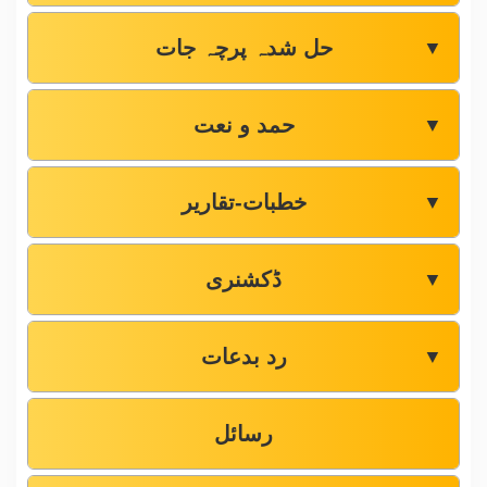
حل شدہ پرچہ جات
▼
حمد و نعت
▼
خطبات-تقاریر
▼
ڈکشنری
▼
رد بدعات
▼
رسائل