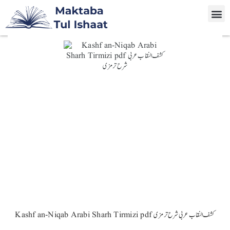
Kashf an-Niqab Arabi Sharh Tirmizi pdf كشف النقاب عربی شرح ترمزی