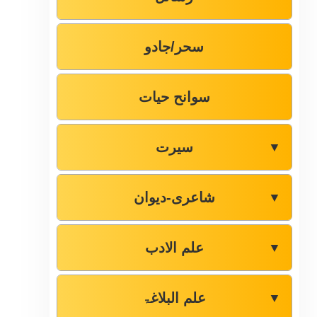
سحر/جادو
سوانح حیات
سیرت
▼
شاعری-دیوان
▼
علم الادب
▼
علم البلاغۃ
▼