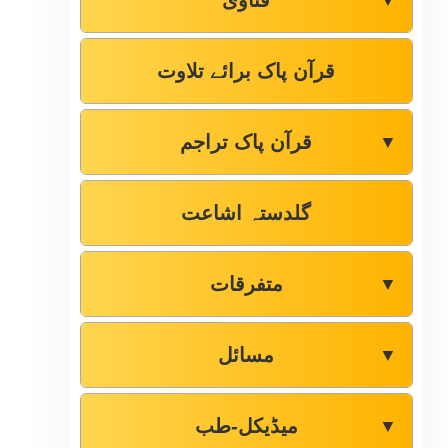
فتاوٰی
▼
قرآن پاک برائے تلاوت
قرآن پاک تراجم
▼
گلدستہ اشاعت
متفرقات
▼
مسائل
▼
میڈیکل-طب
▼