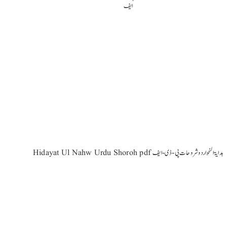
Hidayat Ul Nahw Urdu Shoroh pdf ہدایۃ النحو اردو شروحات پی-ڈی-ایف