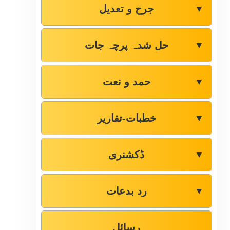
جرح و تعدیل
▼
حل شدہ پرچہ جات
▼
حمد و نعت
▼
خطبات-تقاریر
▼
ڈکشنری
▼
رد بدعات
▼
رسائل