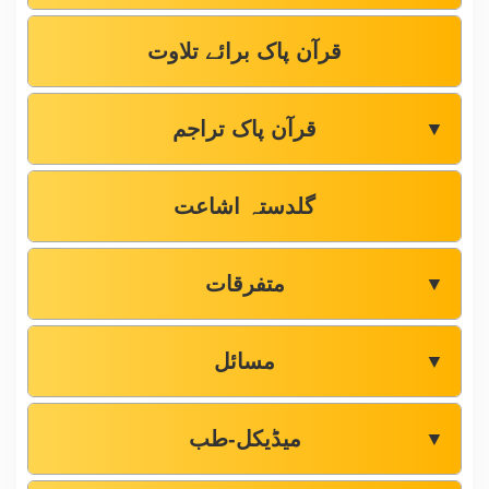
قرآن پاک برائے تلاوت
قرآن پاک تراجم
▼
گلدستہ اشاعت
متفرقات
▼
مسائل
▼
میڈیکل-طب
▼