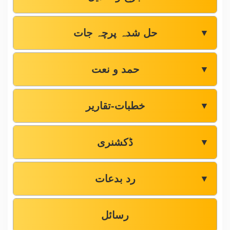
حل شدہ پرچہ جات
▼
حمد و نعت
▼
خطبات-تقاریر
▼
ڈکشنری
▼
رد بدعات
▼
رسائل