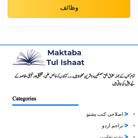
وظائف
تمام کتب کے جملہ حقوق بحق مصنفین و ناشرین محفوظ ہیں۔۔۔ کتابوں کو خالص علمی، تحقیقی اور تبلیغی مقاصد کے
لیے پیش کی جاتی ہیں
Categories
اصلاحی کتب پشتو
تراجم اردو
پشتو تفاسیر