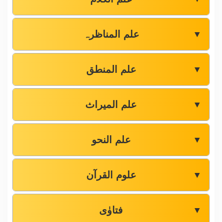
علم المناظرہ
▼
علم المنطق
▼
علم المیراث
▼
علم النحو
▼
علوم القرآن
▼
فتاوٰی
▼