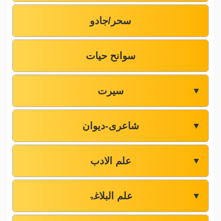
سحر/جادو
سوانح حیات
سیرت
▼
شاعری-دیوان
▼
علم الادب
▼
علم البلاغۃ
▼