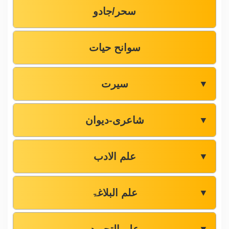
سحر/جادو
سوانح حیات
سیرت
▼
شاعری-دیوان
▼
علم الادب
▼
علم البلاغۃ
▼