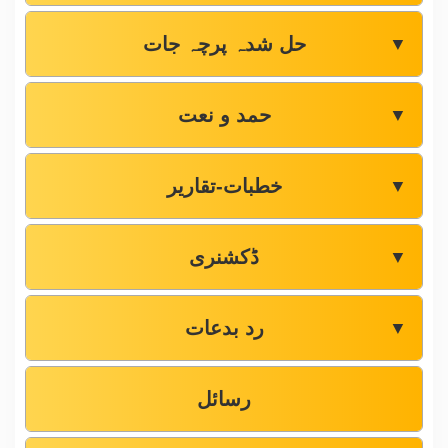
حل شدہ پرچہ جات
▼
حمد و نعت
▼
خطبات-تقاریر
▼
ڈکشنری
▼
رد بدعات
▼
رسائل