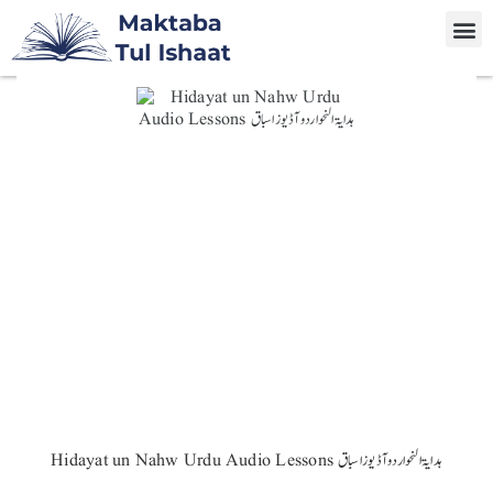
Hidayat un Nahw Urdu Audio Lessons ہدایۃ النحو اردو آڈیوز اسباق