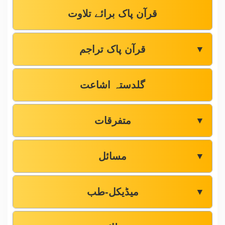
قرآن پاک برائے تلاوت
قرآن پاک تراجم
▼
گلدستہ اشاعت
متفرقات
▼
مسائل
▼
میڈیکل-طب
▼