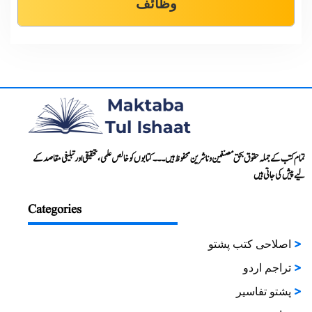
وظائف
تمام کتب کے جملہ حقوق بحق مصنفین و ناشرین محفوظ ہیں۔۔۔ کتابوں کو خالص علمی، تحقیقی اور تبلیغی مقاصد کے
لیے پیش کی جاتی ہیں
Categories
اصلاحی کتب پشتو
تراجم اردو
پشتو تفاسیر