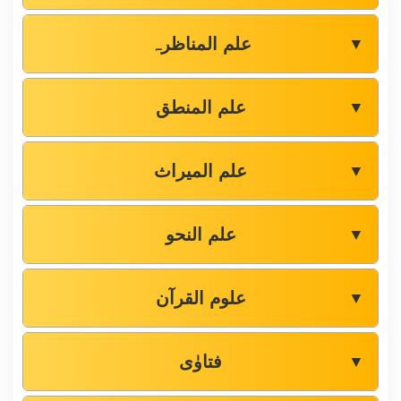
علم المناظرہ
▼
علم المنطق
▼
علم المیراث
▼
علم النحو
▼
علوم القرآن
▼
فتاوٰی
▼