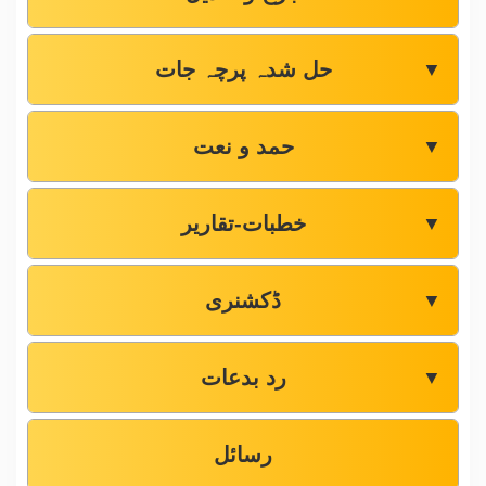
حل شدہ پرچہ جات
▼
حمد و نعت
▼
خطبات-تقاریر
▼
ڈکشنری
▼
رد بدعات
▼
رسائل