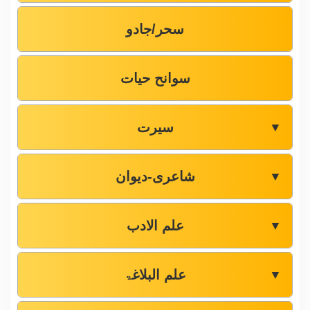
سحر/جادو
سوانح حیات
سیرت
▼
شاعری-دیوان
▼
علم الادب
▼
علم البلاغۃ
▼