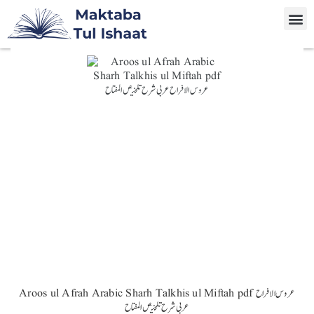
Aroos ul Afrah Arabic Sharh Talkhis ul Miftah pdf عروس الافراح
عربی شرح تلخيص المفتاح