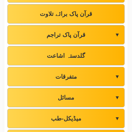
قرآن پاک برائے تلاوت
قرآن پاک تراجم
▼
گلدستہ اشاعت
متفرقات
▼
مسائل
▼
میڈیکل-طب
▼