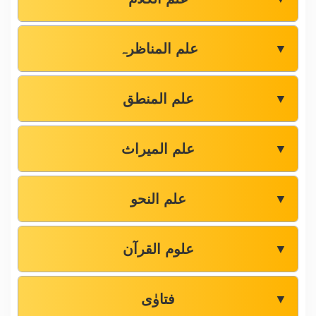
علم المناظرہ
▼
علم المنطق
▼
علم المیراث
▼
علم النحو
▼
علوم القرآن
▼
فتاوٰی
▼