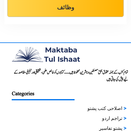
وظائف
تمام کتب کے جملہ حقوق بحق مصنفین و ناشرین محفوظ ہیں۔۔۔ کتابوں کو خالص علمی، تحقیقی اور تبلیغی مقاصد کے
لیے پیش کی جاتی ہیں
Categories
اصلاحی کتب پشتو
تراجم اردو
پشتو تفاسیر