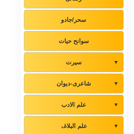
سحر/جادو
سوانح حیات
سیرت
▼
شاعری-دیوان
▼
علم الادب
▼
علم البلاغۃ
▼