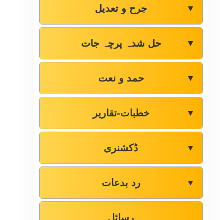
جرح و تعدیل
▼
حل شدہ پرچہ جات
▼
حمد و نعت
▼
خطبات-تقاریر
▼
ڈکشنری
▼
رد بدعات
▼
رسائل