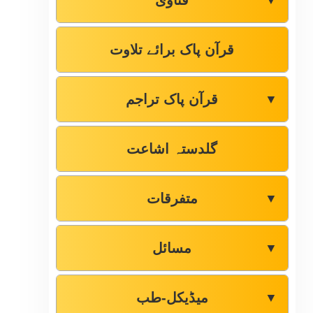
فتاوٰی
▼
قرآن پاک برائے تلاوت
قرآن پاک تراجم
▼
گلدستہ اشاعت
متفرقات
▼
مسائل
▼
میڈیکل-طب
▼