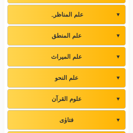
علم المناظرہ
▼
علم المنطق
▼
علم المیراث
▼
علم النحو
▼
علوم القرآن
▼
فتاوٰی
▼