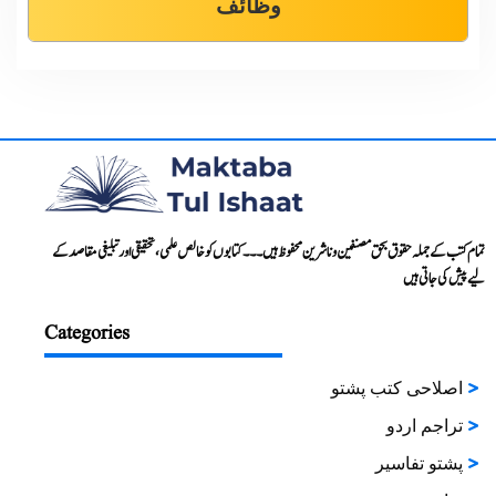
وظائف
تمام کتب کے جملہ حقوق بحق مصنفین و ناشرین محفوظ ہیں۔۔۔ کتابوں کو خالص علمی، تحقیقی اور تبلیغی مقاصد کے
لیے پیش کی جاتی ہیں
Categories
اصلاحی کتب پشتو
تراجم اردو
پشتو تفاسیر