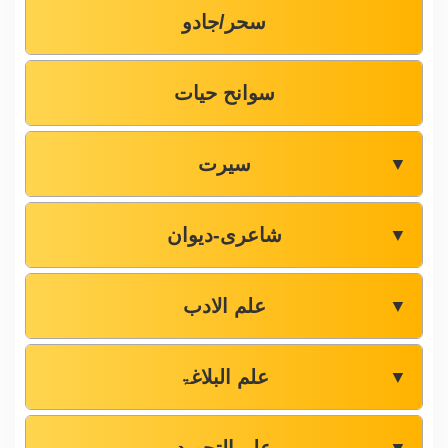
سحر/جادو
سوانح حیات
سیرت
▼
شاعری-دیوان
▼
علم الادب
▼
علم البلاغۃ
▼