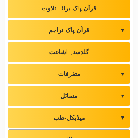
قرآن پاک برائے تلاوت
قرآن پاک تراجم
▼
گلدستہ اشاعت
متفرقات
▼
مسائل
▼
میڈیکل-طب
▼