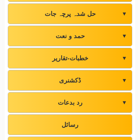
حل شدہ پرچہ جات
▼
حمد و نعت
▼
خطبات-تقاریر
▼
ڈکشنری
▼
رد بدعات
▼
رسائل