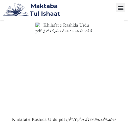
Khilafat e Rashida Urdu pdf خلافت راشدہ اردو از مولانا محمد ادریس کاندھلوی