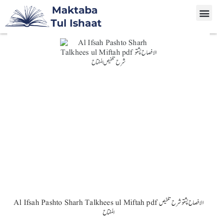
Al Ifsah Pashto Sharh Talkhees ul Miftah pdf الافصاح پشتو شرح تلخیص
المفتاح