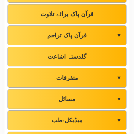
قرآن پاک برائے تلاوت
قرآن پاک تراجم
▼
گلدستہ اشاعت
متفرقات
▼
مسائل
▼
میڈیکل-طب
▼