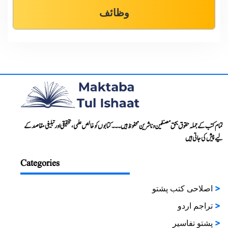
وظائف
تمام کتب کے جملہ حقوق بحق مصنفین و ناشرین محفوظ ہیں۔۔۔ کتابوں کو خالص علمی، تحقیقی اور تبلیغی مقاصد کے
لیے پیش کی جاتی ہیں
Categories
اصلاحی کتب پشتو
تراجم اردو
پشتو تفاسیر