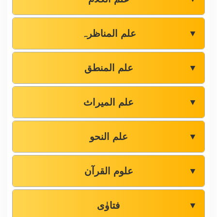
علم المناظرہ
▼
علم المنطق
▼
علم المیراث
▼
علم النحو
▼
علوم القرآن
▼
فتاوٰی
▼