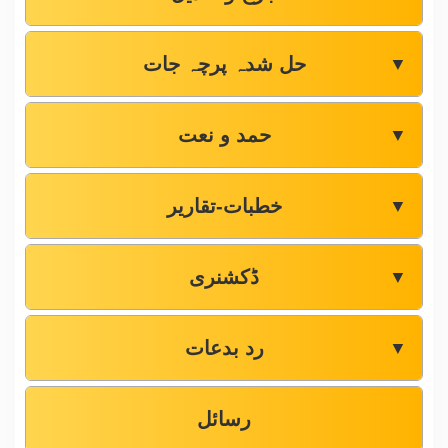
حل شدہ پرچہ جات
▼
حمد و نعت
▼
خطبات-تقاریر
▼
ڈکشنری
▼
رد بدعات
▼
رسائل