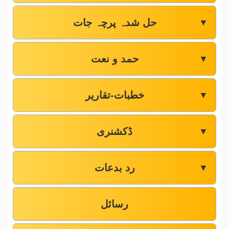
حل شدہ پرچہ جات
▼
حمد و نعت
▼
خطبات-تقاریر
▼
ڈکشنری
▼
رد بدعات
▼
رسائل