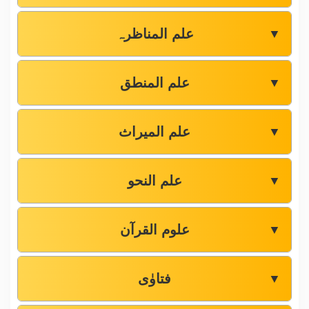
علم المناظرہ
▼
علم المنطق
▼
علم المیراث
▼
علم النحو
▼
علوم القرآن
▼
فتاوٰی
▼