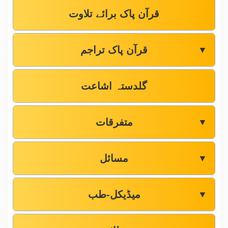
قرآن پاک برائے تلاوت
قرآن پاک تراجم
▼
گلدستہ اشاعت
متفرقات
▼
مسائل
▼
میڈیکل-طب
▼