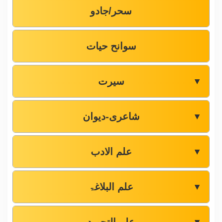
سحر/جادو
سوانح حیات
سیرت
▼
شاعری-دیوان
▼
علم الادب
▼
علم البلاغۃ
▼