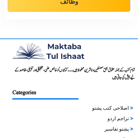
وظائف
تمام کتب کے جملہ حقوق بحق مصنفین و ناشرین محفوظ ہیں۔۔۔ کتابوں کو خالص علمی، تحقیقی اور تبلیغی مقاصد کے
لیے پیش کی جاتی ہیں
Categories
اصلاحی کتب پشتو
تراجم اردو
پشتو تفاسیر