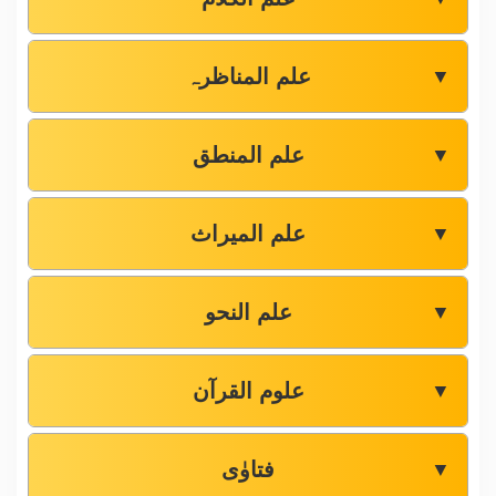
علم المناظرہ
▼
علم المنطق
▼
علم المیراث
▼
علم النحو
▼
علوم القرآن
▼
فتاوٰی
▼