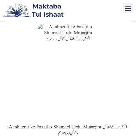
Aanhazrat ke Fazail o Shamael Urdu Mutarjim آنحضرت کے فضائل
وشمائل اردو مترجم