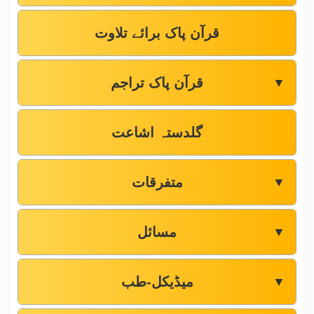
قرآن پاک برائے تلاوت
قرآن پاک تراجم
▼
گلدستہ اشاعت
متفرقات
▼
مسائل
▼
میڈیکل-طب
▼