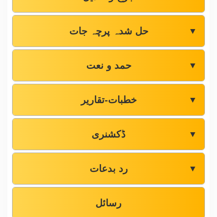
حل شدہ پرچہ جات
▼
حمد و نعت
▼
خطبات-تقاریر
▼
ڈکشنری
▼
رد بدعات
▼
رسائل