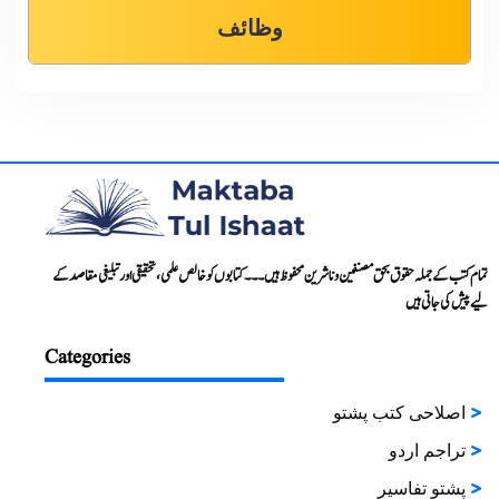
وظائف
تمام کتب کے جملہ حقوق بحق مصنفین و ناشرین محفوظ ہیں۔۔۔ کتابوں کو خالص علمی، تحقیقی اور تبلیغی مقاصد کے
لیے پیش کی جاتی ہیں
Categories
اصلاحی کتب پشتو
تراجم اردو
پشتو تفاسیر