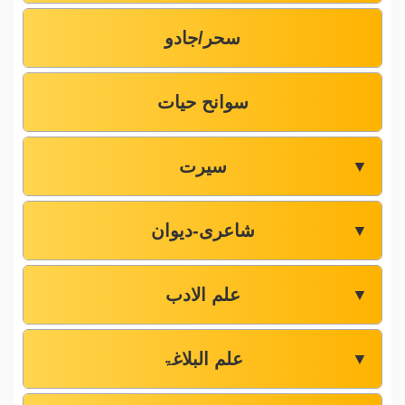
سحر/جادو
سوانح حیات
سیرت
▼
شاعری-دیوان
▼
علم الادب
▼
علم البلاغۃ
▼