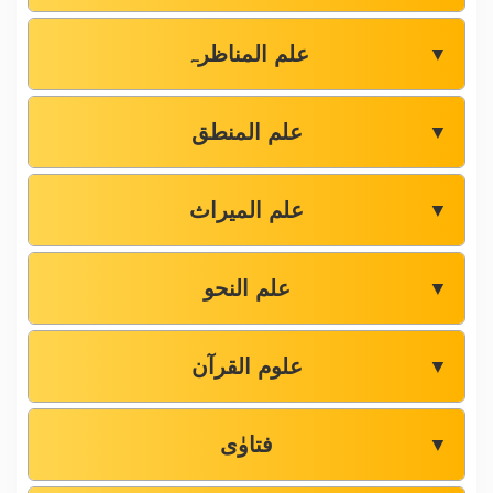
علم المناظرہ
▼
علم المنطق
▼
علم المیراث
▼
علم النحو
▼
علوم القرآن
▼
فتاوٰی
▼