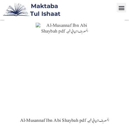
Al-Musannaf Ibn Abi Shaybah pdf المصنف ابن ابی شیبہ