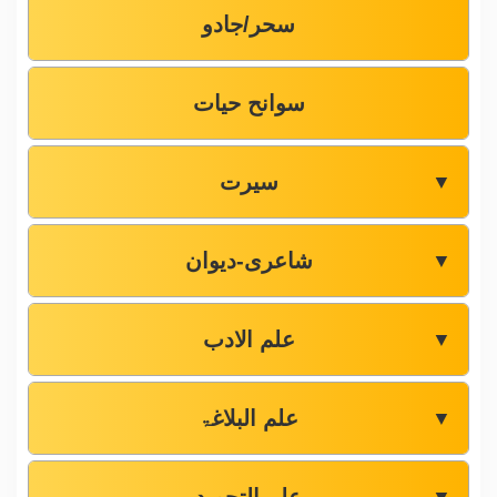
سحر/جادو
سوانح حیات
سیرت
▼
شاعری-دیوان
▼
علم الادب
▼
علم البلاغۃ
▼