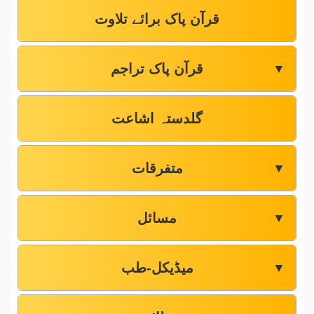
قرآن پاک برائے تلاوت
قرآن پاک تراجم
▼
گلدستہ اشاعت
متفرقات
▼
مسائل
▼
میڈیکل-طب
▼