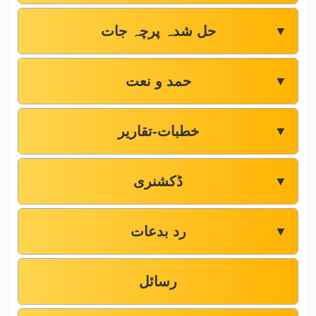
حل شدہ پرچہ جات
▼
حمد و نعت
▼
خطبات-تقاریر
▼
ڈکشنری
▼
رد بدعات
▼
رسائل