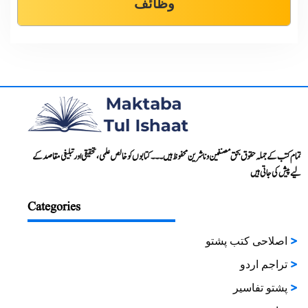
وظائف
تمام کتب کے جملہ حقوق بحق مصنفین و ناشرین محفوظ ہیں۔۔۔ کتابوں کو خالص علمی، تحقیقی اور تبلیغی مقاصد کے
لیے پیش کی جاتی ہیں
Categories
اصلاحی کتب پشتو
تراجم اردو
پشتو تفاسیر