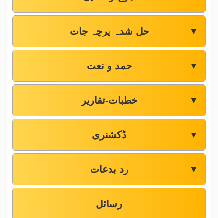
حل شدہ پرچہ جات
▼
حمد و نعت
▼
خطبات-تقاریر
▼
ڈکشنری
▼
رد بدعات
▼
رسائل