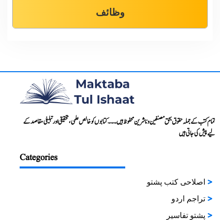
وظائف
تمام کتب کے جملہ حقوق بحق مصنفین و ناشرین محفوظ ہیں۔۔۔ کتابوں کو خالص علمی، تحقیقی اور تبلیغی مقاصد کے
لیے پیش کی جاتی ہیں
Categories
اصلاحی کتب پشتو
تراجم اردو
پشتو تفاسیر