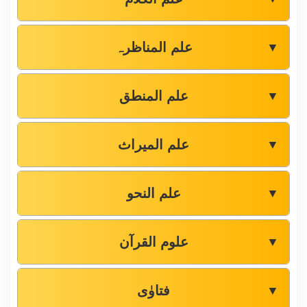
علم المناظرہ
▼
علم المنطق
▼
علم المیراث
▼
علم النحو
▼
علوم القرآن
▼
فتاوٰی
▼