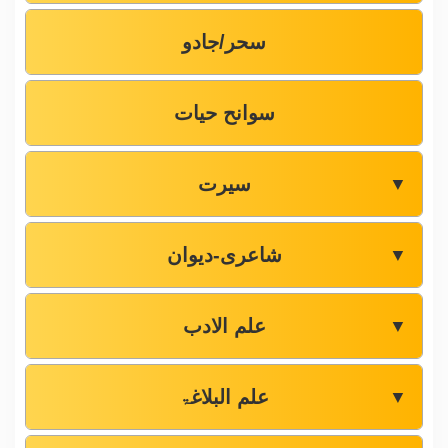
سحر/جادو
سوانح حیات
سیرت
▼
شاعری-دیوان
▼
علم الادب
▼
علم البلاغۃ
▼