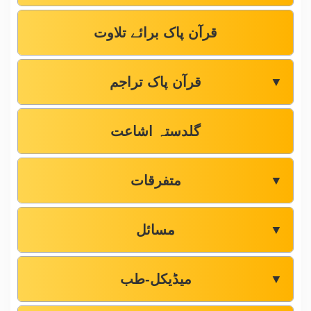
قرآن پاک برائے تلاوت
قرآن پاک تراجم
▼
گلدستہ اشاعت
متفرقات
▼
مسائل
▼
میڈیکل-طب
▼