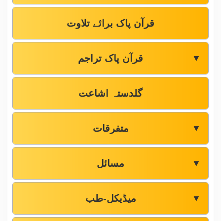
قرآن پاک برائے تلاوت
قرآن پاک تراجم
▼
گلدستہ اشاعت
متفرقات
▼
مسائل
▼
میڈیکل-طب
▼