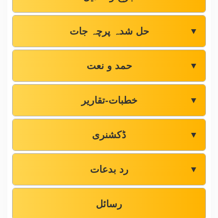
حل شدہ پرچہ جات
▼
حمد و نعت
▼
خطبات-تقاریر
▼
ڈکشنری
▼
رد بدعات
▼
رسائل