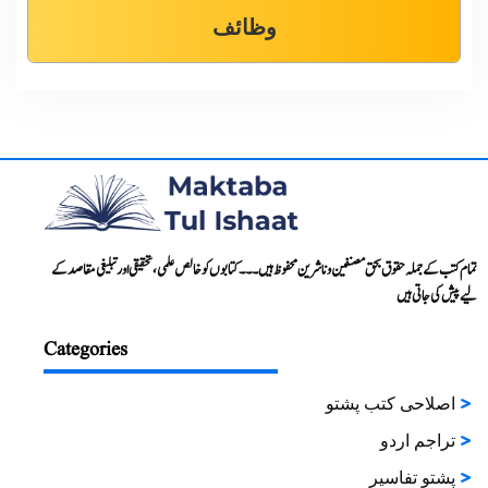
وظائف
تمام کتب کے جملہ حقوق بحق مصنفین و ناشرین محفوظ ہیں۔۔۔ کتابوں کو خالص علمی، تحقیقی اور تبلیغی مقاصد کے
لیے پیش کی جاتی ہیں
Categories
اصلاحی کتب پشتو
تراجم اردو
پشتو تفاسیر