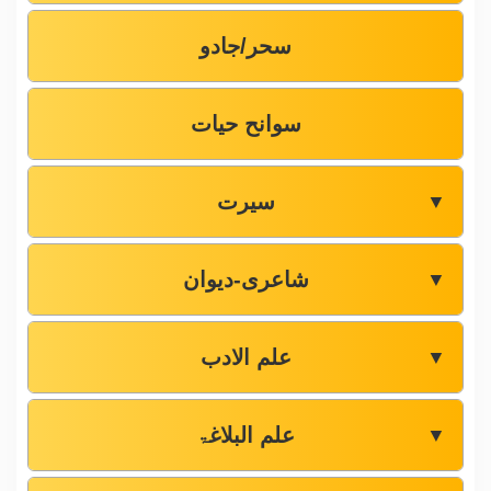
سحر/جادو
سوانح حیات
سیرت
▼
شاعری-دیوان
▼
علم الادب
▼
علم البلاغۃ
▼