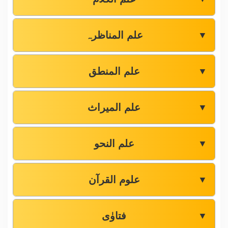
علم المناظرہ
▼
علم المنطق
▼
علم المیراث
▼
علم النحو
▼
علوم القرآن
▼
فتاوٰی
▼