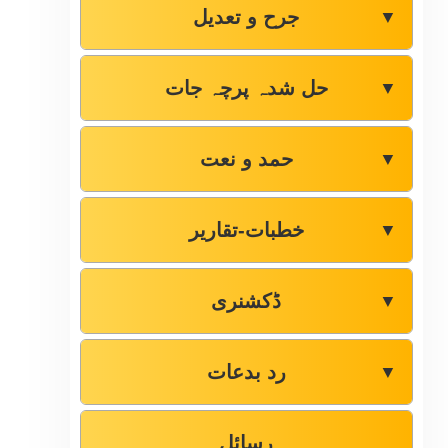
جرح و تعدیل
▼
حل شدہ پرچہ جات
▼
حمد و نعت
▼
خطبات-تقاریر
▼
ڈکشنری
▼
رد بدعات
▼
رسائل