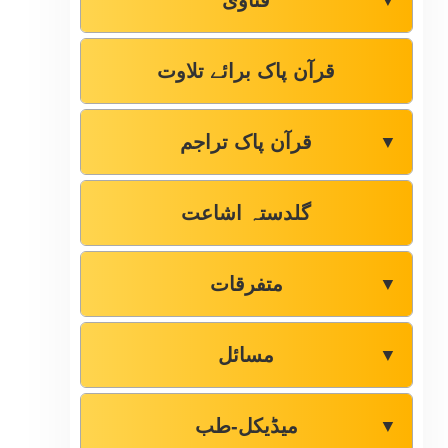
فتاوٰی
▼
قرآن پاک برائے تلاوت
قرآن پاک تراجم
▼
گلدستہ اشاعت
متفرقات
▼
مسائل
▼
میڈیکل-طب
▼