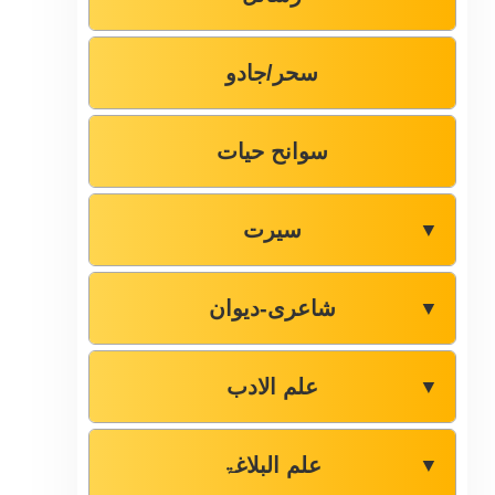
سحر/جادو
سوانح حیات
سیرت
▼
شاعری-دیوان
▼
علم الادب
▼
علم البلاغۃ
▼