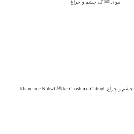
خاندان نبوی ﷺ کے چشم و چراغ