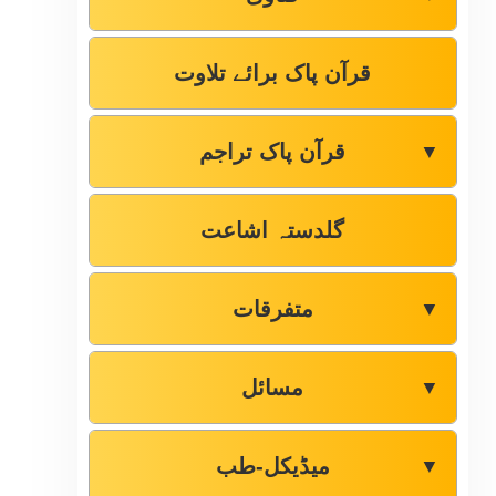
قرآن پاک برائے تلاوت
قرآن پاک تراجم
▼
گلدستہ اشاعت
متفرقات
▼
مسائل
▼
میڈیکل-طب
▼