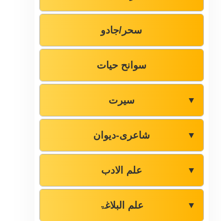
سحر/جادو
سوانح حیات
سیرت
▼
شاعری-دیوان
▼
علم الادب
▼
علم البلاغۃ
▼