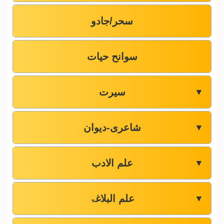
سحر/جادو
سوانح حیات
سیرت
▼
شاعری-دیوان
▼
علم الادب
▼
علم البلاغۃ
▼