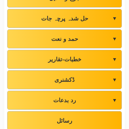
حل شدہ پرچہ جات
▼
حمد و نعت
▼
خطبات-تقاریر
▼
ڈکشنری
▼
رد بدعات
▼
رسائل