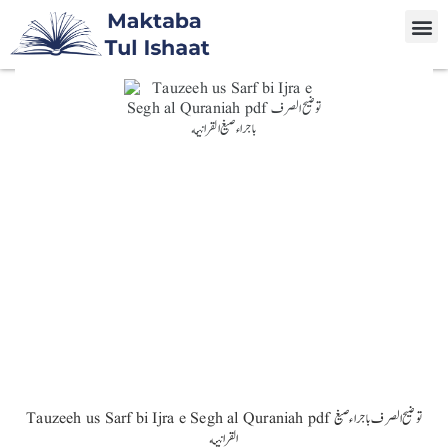
Tauzeeh us Sarf bi Ijra e Segh al Quraniah pdf توضیح الصرف باجراء صیغ
القرانیه