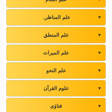
علم المناظرہ
▼
علم المنطق
▼
علم المیراث
▼
علم النحو
▼
علوم القرآن
▼
فتاوٰی
▼