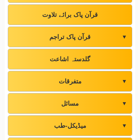
قرآن پاک برائے تلاوت
قرآن پاک تراجم
▼
گلدستہ اشاعت
متفرقات
▼
مسائل
▼
میڈیکل-طب
▼