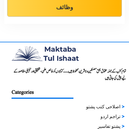
وظائف
تمام کتب کے جملہ حقوق بحق مصنفین و ناشرین محفوظ ہیں۔۔۔ کتابوں کو خالص علمی، تحقیقی اور تبلیغی مقاصد کے
لیے پیش کی جاتی ہیں
Categories
اصلاحی کتب پشتو
تراجم اردو
پشتو تفاسیر