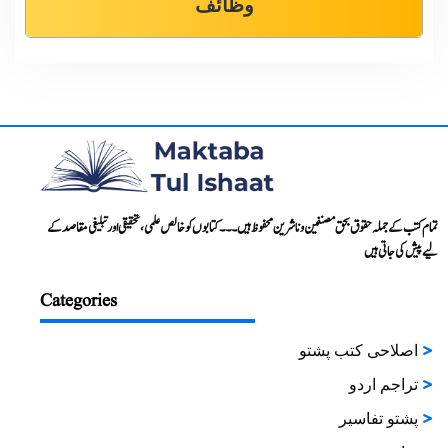
وظائف
تمام کتب کے جملہ حقوق بحق مصنفین و ناشرین محفوظ ہیں۔۔۔ کتابوں کو خالص علمی، تحقیقی اور تبلیغی مقاصد کے
لیے پیش کی جاتی ہیں
Categories
اصلاحی کتب پشتو
تراجم اردو
پشتو تفاسیر