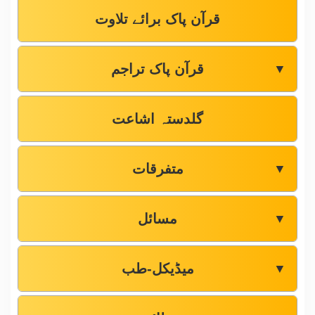
قرآن پاک برائے تلاوت
قرآن پاک تراجم
▼
گلدستہ اشاعت
متفرقات
▼
مسائل
▼
میڈیکل-طب
▼