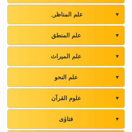
علم المناظرہ
▼
علم المنطق
▼
علم المیراث
▼
علم النحو
▼
علوم القرآن
▼
فتاوٰی
▼