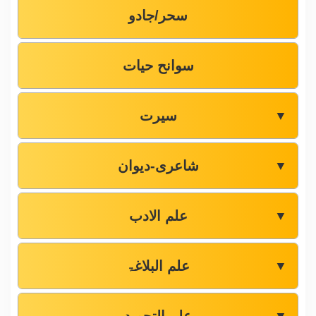
سحر/جادو
سوانح حیات
سیرت
▼
شاعری-دیوان
▼
علم الادب
▼
علم البلاغۃ
▼