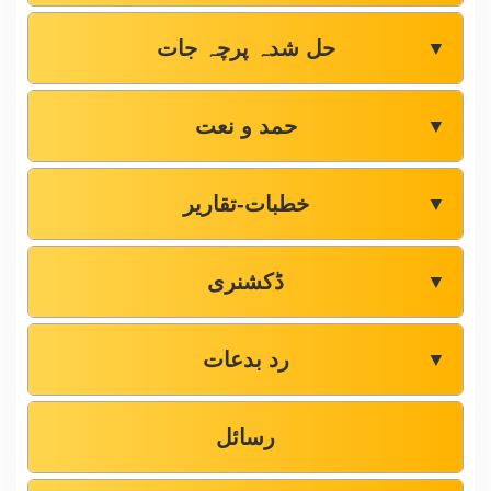
حل شدہ پرچہ جات
▼
حمد و نعت
▼
خطبات-تقاریر
▼
ڈکشنری
▼
رد بدعات
▼
رسائل