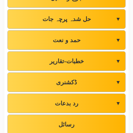
حل شدہ پرچہ جات
▼
حمد و نعت
▼
خطبات-تقاریر
▼
ڈکشنری
▼
رد بدعات
▼
رسائل