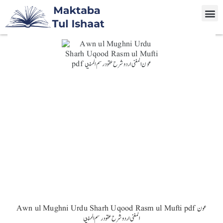
Awn ul Mughni Urdu Sharh Uqood Rasm ul Mufti pdf عون
المغنی اردو شرح عقود رسم المفتی