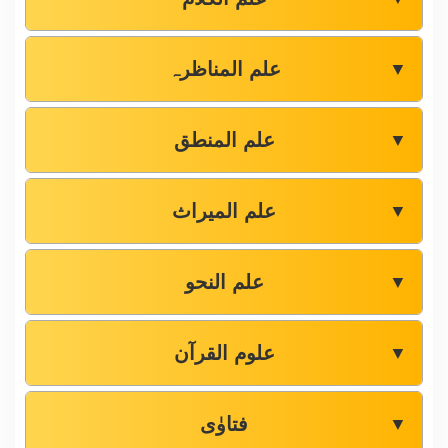
علم المناظرہ
▼
علم المنطق
▼
علم المیراث
▼
علم النحو
▼
علوم القرآن
▼
فتاوٰی
▼