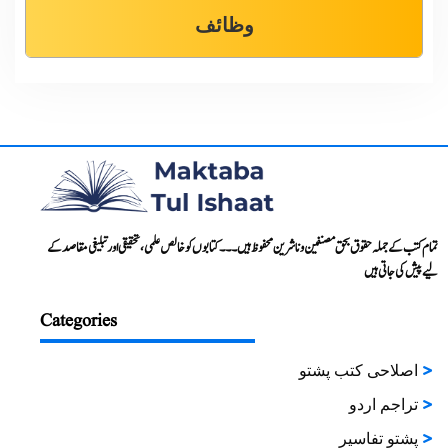
وظائف
تمام کتب کے جملہ حقوق بحق مصنفین و ناشرین محفوظ ہیں۔۔۔ کتابوں کو خالص علمی، تحقیقی اور تبلیغی مقاصد کے
لیے پیش کی جاتی ہیں
Categories
اصلاحی کتب پشتو
تراجم اردو
پشتو تفاسیر