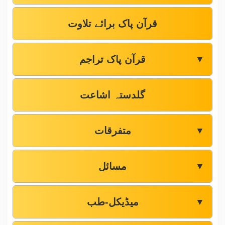
قرآن پاک برائے تلاوت
قرآن پاک تراجم
▼
گلدستہ اشاعت
متفرقات
▼
مسائل
▼
میڈیکل-طب
▼