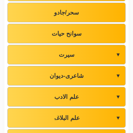
سحر/جادو
سوانح حیات
سیرت
▼
شاعری-دیوان
▼
علم الادب
▼
علم البلاغۃ
▼