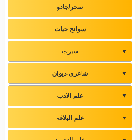
سحر/جادو
سوانح حیات
سیرت
▼
شاعری-دیوان
▼
علم الادب
▼
علم البلاغۃ
▼