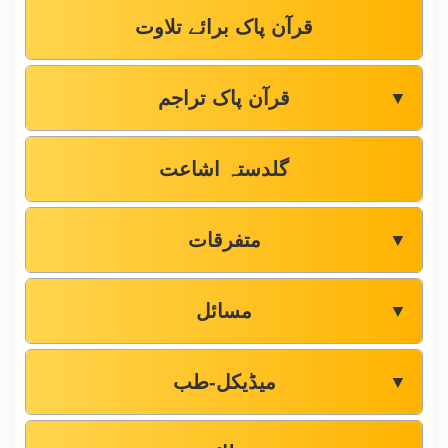
قرآن پاک برائے تلاوت
قرآن پاک تراجم
▼
گلدستہ اشاعت
متفرقات
▼
مسائل
▼
میڈیکل-طب
▼