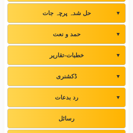
حل شدہ پرچہ جات
▼
حمد و نعت
▼
خطبات-تقاریر
▼
ڈکشنری
▼
رد بدعات
▼
رسائل