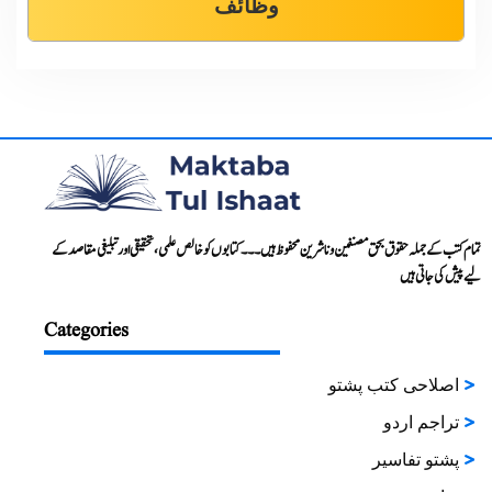
وظائف
تمام کتب کے جملہ حقوق بحق مصنفین و ناشرین محفوظ ہیں۔۔۔ کتابوں کو خالص علمی، تحقیقی اور تبلیغی مقاصد کے
لیے پیش کی جاتی ہیں
Categories
اصلاحی کتب پشتو
تراجم اردو
پشتو تفاسیر