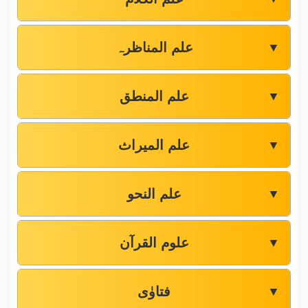
علم المناظرہ
▼
علم المنطق
▼
علم المیراث
▼
علم النحو
▼
علوم القرآن
▼
فتاوٰی
▼