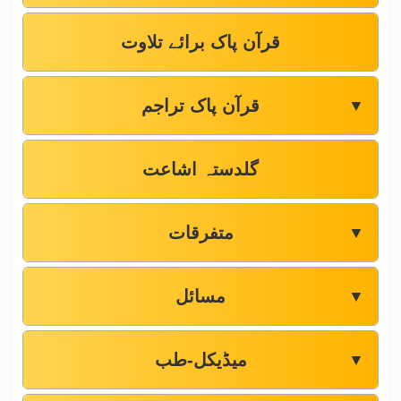
قرآن پاک برائے تلاوت
قرآن پاک تراجم
▼
گلدستہ اشاعت
متفرقات
▼
مسائل
▼
میڈیکل-طب
▼