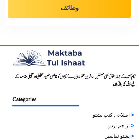
وظائف
تمام کتب کے جملہ حقوق بحق مصنفین و ناشرین محفوظ ہیں۔۔۔ کتابوں کو خالص علمی، تحقیقی اور تبلیغی مقاصد کے
لیے پیش کی جاتی ہیں
Categories
اصلاحی کتب پشتو
تراجم اردو
پشتو تفاسیر