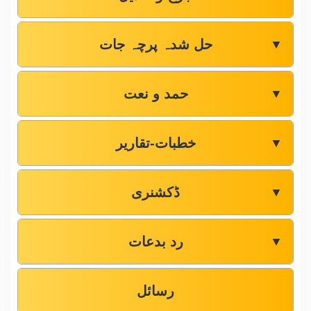
حل شدہ پرچہ جات
▼
حمد و نعت
▼
خطبات-تقاریر
▼
ڈکشنری
▼
رد بدعات
▼
رسائل