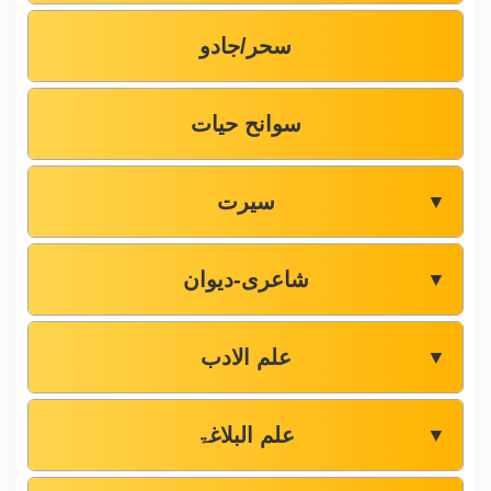
سحر/جادو
سوانح حیات
سیرت
▼
شاعری-دیوان
▼
علم الادب
▼
علم البلاغۃ
▼