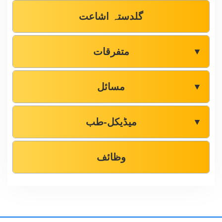
گلدستہ اشاعت
متفرقات
▼
مسائل
▼
میڈیکل-طب
▼
وظائف