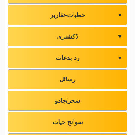
خطبات-تقاریر
▼
ڈکشنری
▼
رد بدعات
▼
رسائل
سحر/جادو
سوانح حیات