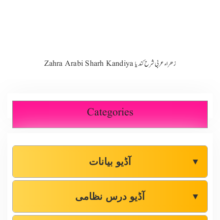
Zahra Arabi Sharh Kandiya زھراء عربی شرح کندیا
Categories
آڈیو بیانات
▼
آڈیو درس نظامی
▼