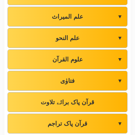
علم المیراث
▼
علم النحو
▼
علوم القرآن
▼
فتاوٰی
▼
قرآن پاک برائے تلاوت
قرآن پاک تراجم
▼