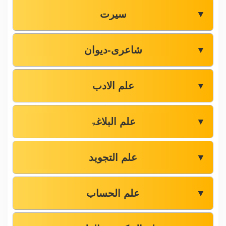
سیرت
▼
شاعری-دیوان
▼
علم الادب
▼
علم البلاغۃ
▼
علم التجوید
▼
علم الحساب
▼