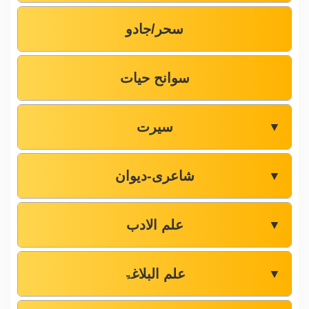
سحر/جادو
سوانح حیات
سیرت
▼
شاعری-دیوان
▼
علم الادب
▼
علم البلاغۃ
▼