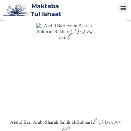
Abdul Bari Arabi Sharah Sahih al-Bukhari عبد الباری عربی شرح صحيح
البخاري