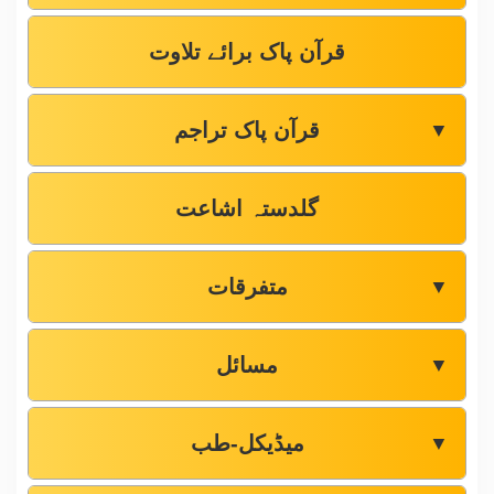
قرآن پاک برائے تلاوت
قرآن پاک تراجم
▼
گلدستہ اشاعت
متفرقات
▼
مسائل
▼
میڈیکل-طب
▼