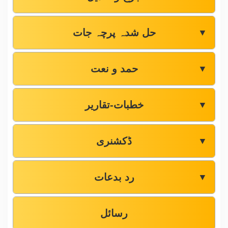
حل شدہ پرچہ جات
▼
حمد و نعت
▼
خطبات-تقاریر
▼
ڈکشنری
▼
رد بدعات
▼
رسائل