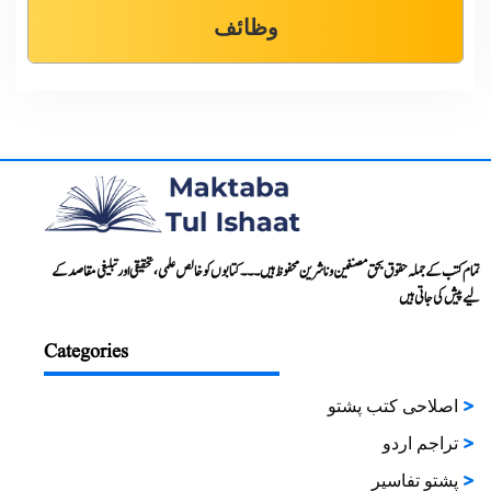
وظائف
تمام کتب کے جملہ حقوق بحق مصنفین و ناشرین محفوظ ہیں۔۔۔ کتابوں کو خالص علمی، تحقیقی اور تبلیغی مقاصد کے
لیے پیش کی جاتی ہیں
Categories
اصلاحی کتب پشتو
تراجم اردو
پشتو تفاسیر