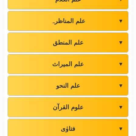
علم المناظرہ
▼
علم المنطق
▼
علم المیراث
▼
علم النحو
▼
علوم القرآن
▼
فتاوٰی
▼