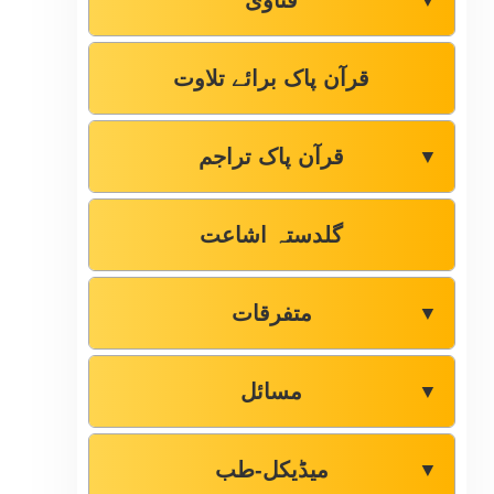
فتاوٰی
▼
قرآن پاک برائے تلاوت
قرآن پاک تراجم
▼
گلدستہ اشاعت
متفرقات
▼
مسائل
▼
میڈیکل-طب
▼