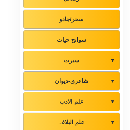
سحر/جادو
سوانح حیات
سیرت
▼
شاعری-دیوان
▼
علم الادب
▼
علم البلاغۃ
▼