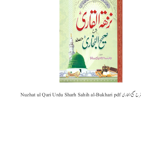
Nuzh نزھۃ القاری اردو شرح صحیح البخاری