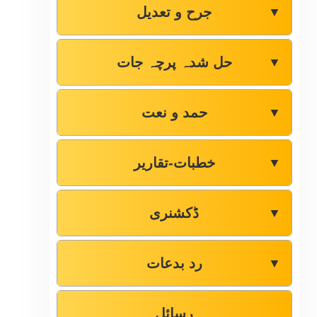
جرح و تعدیل
▼
حل شدہ پرچہ جات
▼
حمد و نعت
▼
خطبات-تقاریر
▼
ڈکشنری
▼
رد بدعات
▼
رسائل