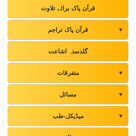
قرآن پاک برائے تلاوت
قرآن پاک تراجم
▼
گلدستہ اشاعت
متفرقات
▼
مسائل
▼
میڈیکل-طب
▼