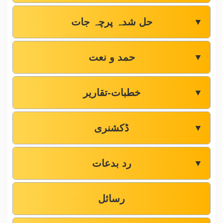
حل شدہ پرچہ جات
▼
حمد و نعت
▼
خطبات-تقاریر
▼
ڈکشنری
▼
رد بدعات
▼
رسائل