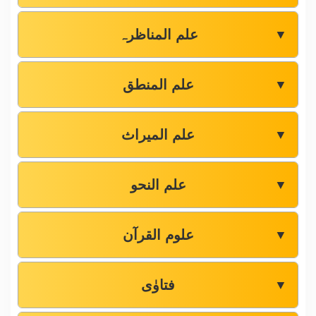
علم المناظرہ
▼
علم المنطق
▼
علم المیراث
▼
علم النحو
▼
علوم القرآن
▼
فتاوٰی
▼