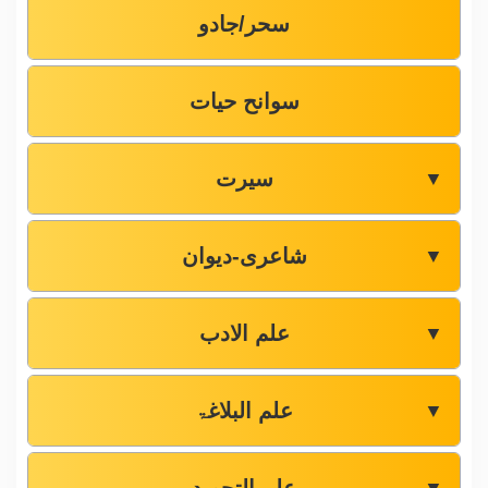
سحر/جادو
سوانح حیات
سیرت
▼
شاعری-دیوان
▼
علم الادب
▼
علم البلاغۃ
▼