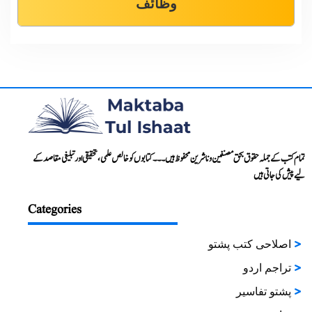
وظائف
تمام کتب کے جملہ حقوق بحق مصنفین و ناشرین محفوظ ہیں۔۔۔ کتابوں کو خالص علمی، تحقیقی اور تبلیغی مقاصد کے
لیے پیش کی جاتی ہیں
Categories
اصلاحی کتب پشتو
تراجم اردو
پشتو تفاسیر