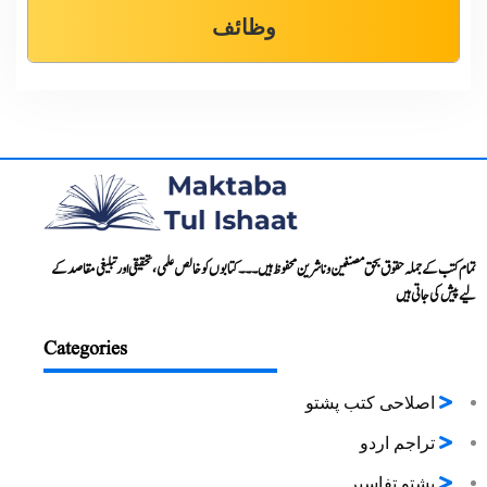
وظائف
تمام کتب کے جملہ حقوق بحق مصنفین و ناشرین محفوظ ہیں۔۔۔ کتابوں کو خالص علمی، تحقیقی اور تبلیغی مقاصد کے
لیے پیش کی جاتی ہیں
Categories
اصلاحی کتب پشتو
تراجم اردو
پشتو تفاسیر