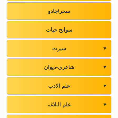
سحر/جادو
سوانح حیات
سیرت
▼
شاعری-دیوان
▼
علم الادب
▼
علم البلاغۃ
▼