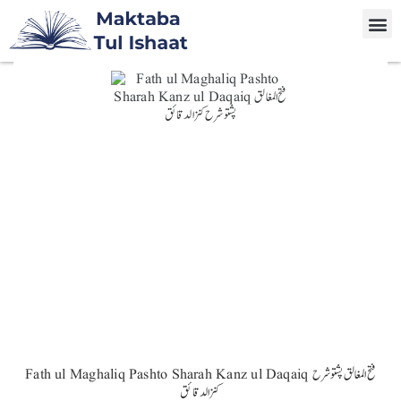
Fath ul Maghaliq Pashto Sharah Kanz ul Daqaiq فتح المغالق پشتو شرح
کنزالدقائق