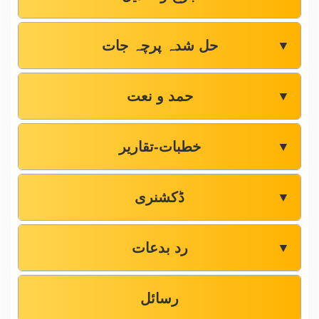
حل شدہ پرچہ جات
▼
حمد و نعت
▼
خطبات-تقاریر
▼
ڈکشنری
▼
رد بدعات
▼
رسائل