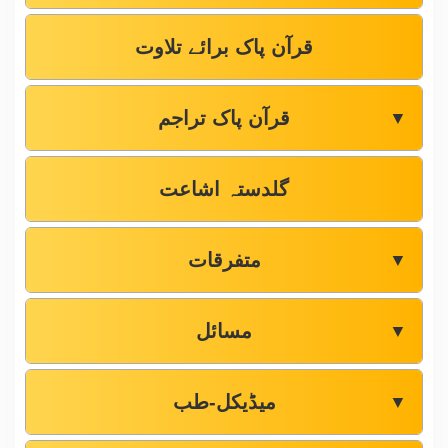
قرآن پاک برائے تلاوت
قرآن پاک تراجم
▼
گلدستہ اشاعت
متفرقات
▼
مسائل
▼
میڈیکل-طب
▼