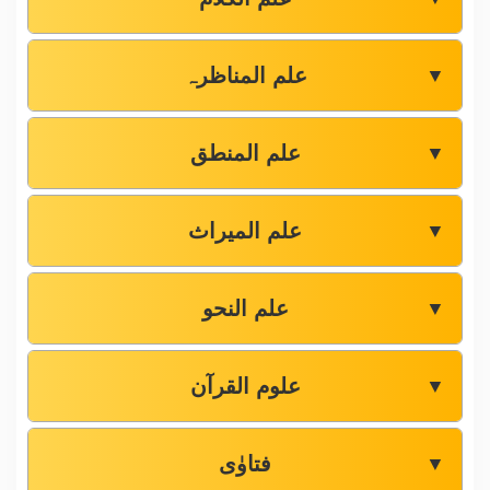
علم المناظرہ
▼
علم المنطق
▼
علم المیراث
▼
علم النحو
▼
علوم القرآن
▼
فتاوٰی
▼