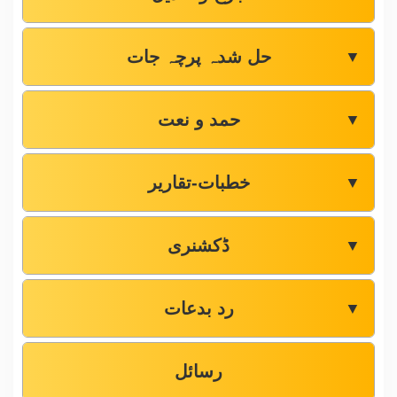
حل شدہ پرچہ جات
▼
حمد و نعت
▼
خطبات-تقاریر
▼
ڈکشنری
▼
رد بدعات
▼
رسائل