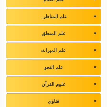
علم المناظرہ
▼
علم المنطق
▼
علم المیراث
▼
علم النحو
▼
علوم القرآن
▼
فتاوٰی
▼