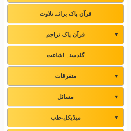
قرآن پاک برائے تلاوت
قرآن پاک تراجم
▼
گلدستہ اشاعت
متفرقات
▼
مسائل
▼
میڈیکل-طب
▼