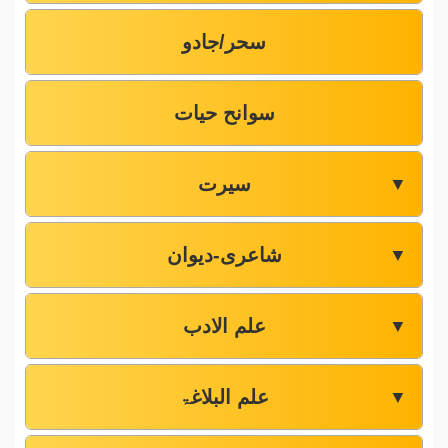
سحر/جادو
سوانح حیات
سیرت
▼
شاعری-دیوان
▼
علم الادب
▼
علم البلاغۃ
▼