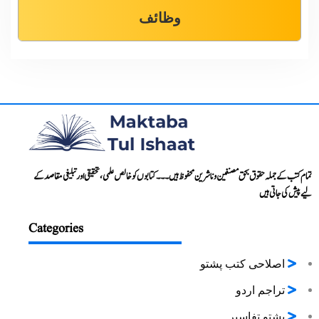
وظائف
تمام کتب کے جملہ حقوق بحق مصنفین و ناشرین محفوظ ہیں۔۔۔ کتابوں کو خالص علمی، تحقیقی اور تبلیغی مقاصد کے
لیے پیش کی جاتی ہیں
Categories
اصلاحی کتب پشتو
تراجم اردو
پشتو تفاسیر