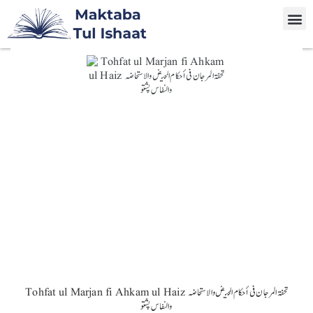
Tohfat ul Marjan fi Ahkam ul Haiz تحفۃ المرجان فی أحکام الحیض والاستحاضہ
والنفاس پشتو