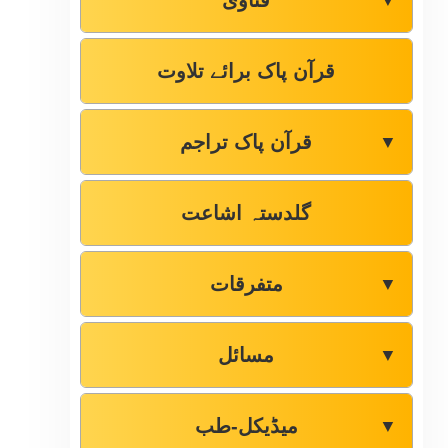
فتاوٰی
▼
قرآن پاک برائے تلاوت
قرآن پاک تراجم
▼
گلدستہ اشاعت
متفرقات
▼
مسائل
▼
میڈیکل-طب
▼