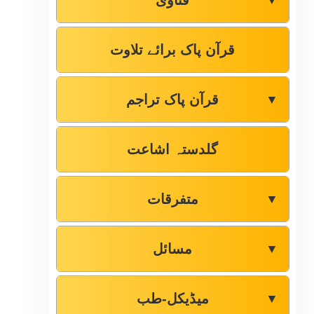
فتاوٰی
▼
قرآن پاک برائے تلاوت
قرآن پاک تراجم
▼
گلدستہ اشاعت
متفرقات
▼
مسائل
▼
میڈیکل-طب
▼