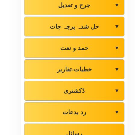
جرح و تعدیل
▼
حل شدہ پرچہ جات
▼
حمد و نعت
▼
خطبات-تقاریر
▼
ڈکشنری
▼
رد بدعات
▼
رسائل