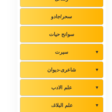
سحر/جادو
سوانح حیات
سیرت
▼
شاعری-دیوان
▼
علم الادب
▼
علم البلاغۃ
▼