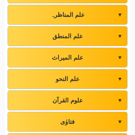
علم المناظرہ
▼
علم المنطق
▼
علم المیراث
▼
علم النحو
▼
علوم القرآن
▼
فتاوٰی
▼