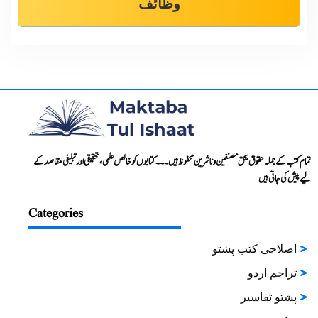
وظائف
تمام کتب کے جملہ حقوق بحق مصنفین و ناشرین محفوظ ہیں۔۔۔ کتابوں کو خالص علمی، تحقیقی اور تبلیغی مقاصد کے
لیے پیش کی جاتی ہیں
Categories
اصلاحی کتب پشتو
تراجم اردو
پشتو تفاسیر