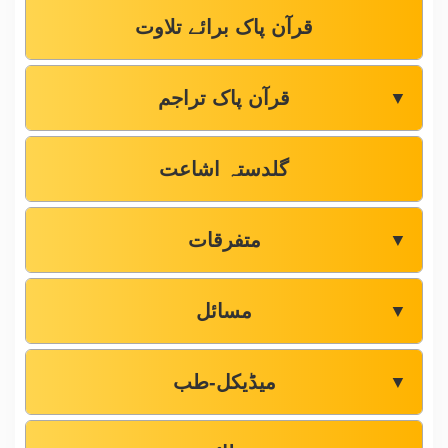
قرآن پاک برائے تلاوت
قرآن پاک تراجم
▼
گلدستہ اشاعت
متفرقات
▼
مسائل
▼
میڈیکل-طب
▼