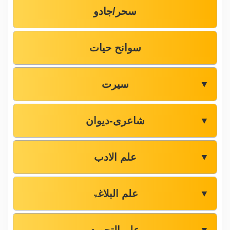
سحر/جادو
سوانح حیات
سیرت
▼
شاعری-دیوان
▼
علم الادب
▼
علم البلاغۃ
▼