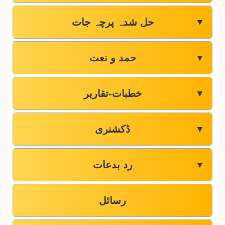
حل شدہ پرچہ جات
▼
حمد و نعت
▼
خطبات-تقاریر
▼
ڈکشنری
▼
رد بدعات
▼
رسائل