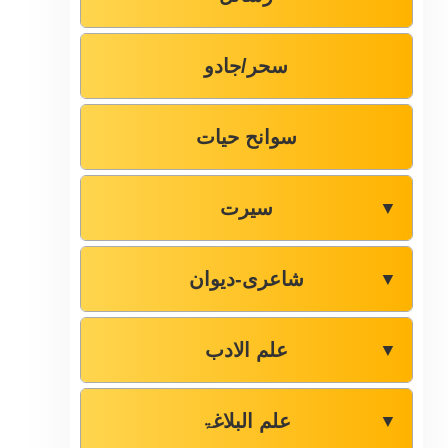
سحر/جادو
سوانح حیات
سیرت
▼
شاعری-دیوان
▼
علم الادب
▼
علم البلاغۃ
▼