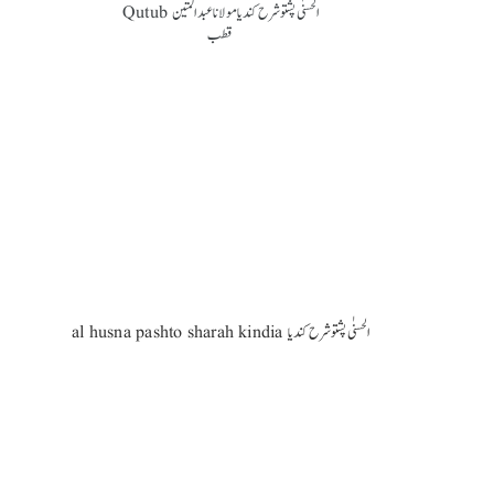
al husna pashto sharah kindia الحسنٰی پشتو شرح کندیا