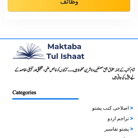
وظائف
تمام کتب کے جملہ حقوق بحق مصنفین و ناشرین محفوظ ہیں۔۔۔ کتابوں کو خالص علمی، تحقیقی اور تبلیغی مقاصد کے
لیے پیش کی جاتی ہیں
Categories
اصلاحی کتب پشتو
تراجم اردو
پشتو تفاسیر