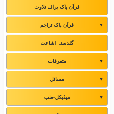
قرآن پاک برائے تلاوت
قرآن پاک تراجم
▼
گلدستہ اشاعت
متفرقات
▼
مسائل
▼
میڈیکل-طب
▼