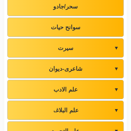
سحر/جادو
سوانح حیات
سیرت
▼
شاعری-دیوان
▼
علم الادب
▼
علم البلاغۃ
▼