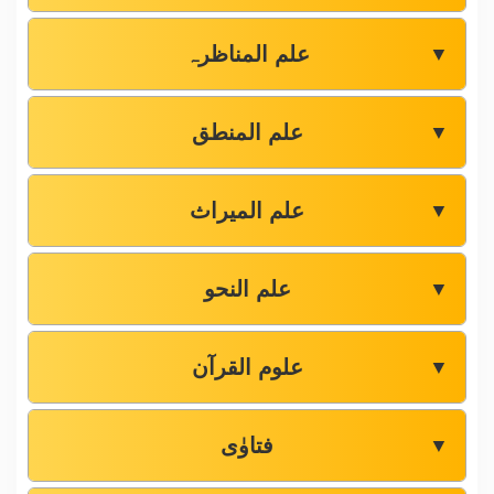
علم المناظرہ
▼
علم المنطق
▼
علم المیراث
▼
علم النحو
▼
علوم القرآن
▼
فتاوٰی
▼