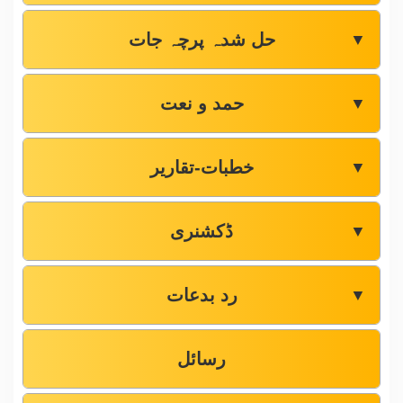
حل شدہ پرچہ جات
▼
حمد و نعت
▼
خطبات-تقاریر
▼
ڈکشنری
▼
رد بدعات
▼
رسائل