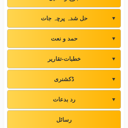
حل شدہ پرچہ جات
▼
حمد و نعت
▼
خطبات-تقاریر
▼
ڈکشنری
▼
رد بدعات
▼
رسائل