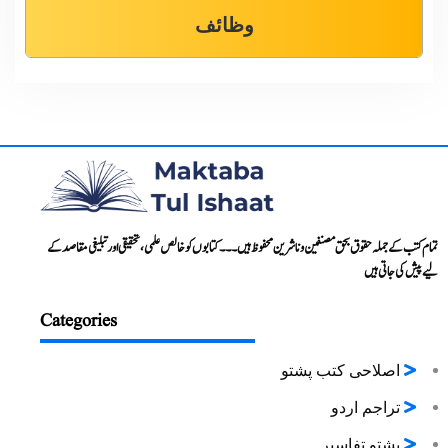
وظائف
تمام کتب کے جملہ حقوق بحق مصنفین و ناشرین محفوظ ہیں۔۔۔ کتابوں کو خالص علمی، تحقیقی اور تبلیغی مقاصد کے
لیے پیش کی جاتی ہیں
Categories
اصلاحی کتب پشتو
تراجم اردو
پشتو تفاسیر