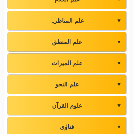
علم المناظرہ
▼
علم المنطق
▼
علم المیراث
▼
علم النحو
▼
علوم القرآن
▼
فتاوٰی
▼