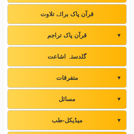
قرآن پاک برائے تلاوت
قرآن پاک تراجم
▼
گلدستہ اشاعت
متفرقات
▼
مسائل
▼
میڈیکل-طب
▼