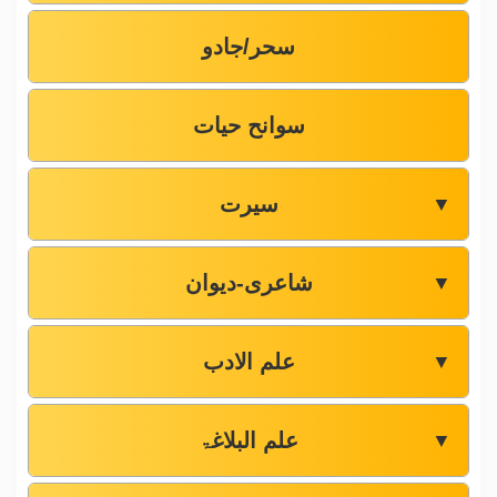
سحر/جادو
سوانح حیات
سیرت
▼
شاعری-دیوان
▼
علم الادب
▼
علم البلاغۃ
▼