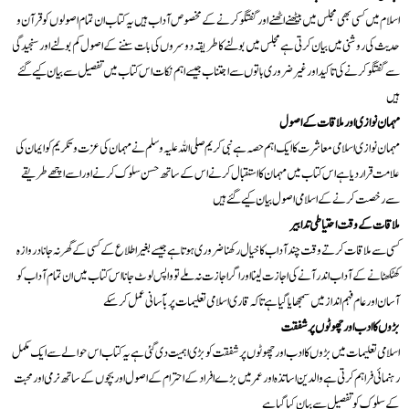
اسلام میں کسی بھی مجلس میں بیٹھنے اٹھنے اور گفتگو کرنے کے مخصوص آداب ہیں یہ کتاب ان تمام اصولوں کو قرآن و
حدیث کی روشنی میں بیان کرتی ہے مجلس میں بولنے کا طریقہ دوسروں کی بات سننے کے اصول کم بولنے اور سنجیدگی
سے گفتگو کرنے کی تاکید اور غیر ضروری باتوں سے اجتناب جیسے اہم نکات اس کتاب میں تفصیل سے بیان کیے گئے
ہیں
مہمان نوازی اور ملاقات کے اصول
مہمان نوازی اسلامی معاشرت کا ایک اہم حصہ ہے نبی کریم صلی اللہ علیہ وسلم نے مہمان کی عزت و تکریم کو ایمان کی
علامت قرار دیا ہے اس کتاب میں مہمان کا استقبال کرنے اس کے ساتھ حسن سلوک کرنے اور اسے اچھے طریقے
سے رخصت کرنے کے اسلامی اصول بیان کیے گئے ہیں
ملاقات کے وقت احتیاطی تدابیر
کسی سے ملاقات کرتے وقت چند آداب کا خیال رکھنا ضروری ہوتا ہے جیسے بغیر اطلاع کے کسی کے گھر نہ جانا دروازہ
کھٹکھٹانے کے آداب اندر آنے کی اجازت لینا اور اگر اجازت نہ ملے تو واپس لوٹ جانا اس کتاب میں ان تمام آداب کو
آسان اور عام فہم انداز میں سمجھایا گیا ہے تاکہ قاری اسلامی تعلیمات پر بآسانی عمل کر سکے
بڑوں کا ادب اور چھوٹوں پر شفقت
اسلامی تعلیمات میں بڑوں کا ادب اور چھوٹوں پر شفقت کو بڑی اہمیت دی گئی ہے یہ کتاب اس حوالے سے ایک مکمل
رہنمائی فراہم کرتی ہے والدین اساتذہ اور عمر میں بڑے افراد کے احترام کے اصول اور بچوں کے ساتھ نرمی اور محبت
کے سلوک کو تفصیل سے بیان کیا گیا ہے