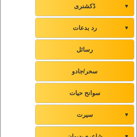
ڈکشنری
▼
رد بدعات
▼
رسائل
سحر/جادو
سوانح حیات
سیرت
▼
شاعری-دیوان
▼