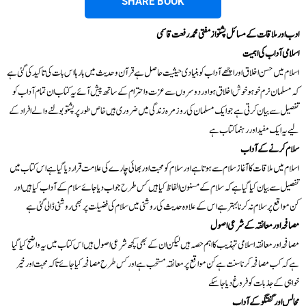
SHARE BOOK
ادب اور ملاقات کے مسائل پشتو از مفتی محمد رفعت قاسمی
اسلامی آداب کی اہمیت
اسلام میں حسن اخلاق اور اچھے آداب کو بنیادی حیثیت حاصل ہے قرآن و حدیث میں بارہا اس بات کی تاکید کی گئی ہے
کہ مسلمان نرم خو ہو خوش اخلاق ہو اور دوسروں سے عزت و احترام کے ساتھ پیش آئے یہ کتاب ان تمام آداب کو
تفصیل سے بیان کرتی ہے جو ایک مسلمان کی روزمرہ زندگی میں ضروری ہیں خاص طور پر پشتو بولنے والے افراد کے
لیے یہ ایک مفید اور رہنما کتاب ہے
سلام کرنے کے آداب
اسلام میں ملاقات کا آغاز سلام سے ہوتا ہے اور سلام کو محبت اور بھائی چارے کی علامت قرار دیا گیا ہے اس کتاب میں
تفصیل سے بیان کیا گیا ہے کہ سلام کے مسنون الفاظ کیا ہیں کس طرح جواب دیا جائے سلام کے آداب کیا ہیں اور
کن مواقع پر سلام نہ کرنا بہتر ہے اس کے علاوہ حدیث کی روشنی میں سلام کی فضیلت پر بھی روشنی ڈالی گئی ہے
مصافحہ اور معانقہ کے شرعی اصول
مصافحہ اور معانقہ اسلامی تہذیب کا اہم حصہ ہیں لیکن ان کے بھی کچھ شرعی اصول ہیں اس کتاب میں یہ واضح کیا گیا
ہے کہ کب مصافحہ کرنا سنت ہے کن مواقع پر معانقہ مستحب ہے اور کس طرح مصافحہ کیا جائے تاکہ محبت اور خیر
خواہی کے جذبات کو فروغ دیا جا سکے
مجالس اور گفتگو کے آداب