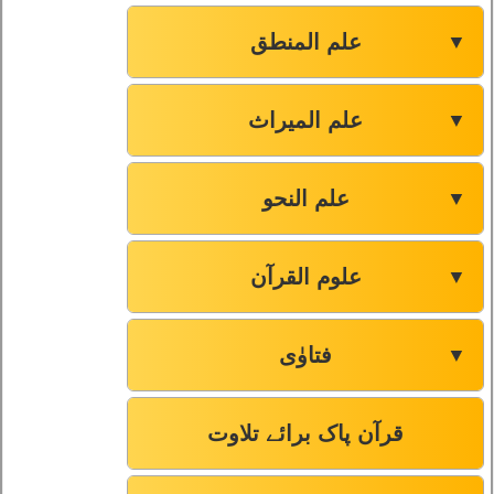
علم المنطق
▼
علم المیراث
▼
علم النحو
▼
علوم القرآن
▼
فتاوٰی
▼
قرآن پاک برائے تلاوت