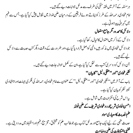
ہر مسئلہ کے آخر میں فقہ حنفی کی طرف سے مدلل جوابات دیے گئے ہیں۔
امام طحاوی رحمہ اللہ کے طرز کو اپناتے ہوئے فریقین کے درمیان علمی انداز میں تقابل پیش کیا گیا ہے، جس سے فہم
میں گہرائی پیدا ہوتی ہے۔
دلائل کا محدود مگر جامع استعمال
دلائل کے ذکر میں اعتدال کا خیال رکھا گیا ہے۔
جو دلائل طحاوی میں مذکور ہیں، انہی کو اصل قرار دیا گیا ہے، اور ضرورت کے وقت دیگر کتب حدیث سے دلائل
لیے گئے ہیں۔
جن دلائل کو دوسری کتب سے نقل کیا گیا ہے، ان کے مکمل حوالہ جات دیے گئے ہیں۔
“نظیر طحاوی” اور “عقلی دلیل” کا بیان
باب کے آخر میں “نظیر طحاوی” اور “عقلی دلیل” کے عنوان سے امام طحاوی رحمہ اللہ کی فکری جہات اور اجتہادی
نکتہ نظر کو بیان کیا گیا ہے۔
یہ اس شرح کی انفرادیت میں شامل ہے۔
احسن الحاوی شرح اردو طحاوی شریف کے علمی فوائد
علم الحدیث کا معیاری مواد
حدیث فہمی کے لیے ایک جامع اور مدلل کتاب ہے جو طالب علم کو تحقیق، تخریج، فہم اور استنباط میں مدد دیتی ہے۔
فقہی اختلافات کی علمی وضاحت