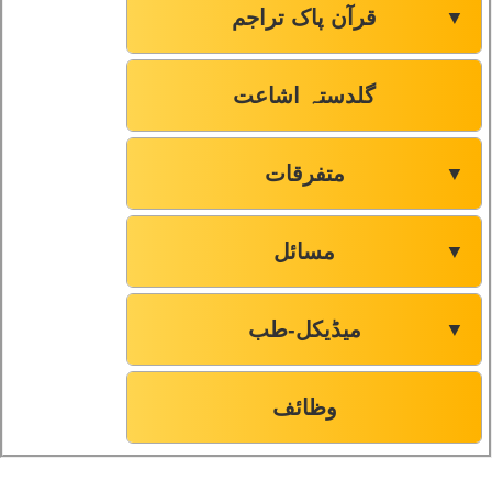
قرآن پاک تراجم
▼
گلدستہ اشاعت
متفرقات
▼
مسائل
▼
میڈیکل-طب
▼
وظائف