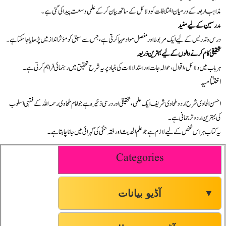
مذاہب اربعہ کے درمیان اختلافات کو دلائل کے ساتھ بیان کر کے علمی وسعت پیدا کی گئی ہے۔
مدرسین کے لیے مفید
درس و تدریس کے لیے ایک مربوط اور مفصل مواد مہیا کرتی ہے، جس سے سبق کو مؤثر انداز میں پڑھایا جا سکتا ہے۔
تحقیقی کام کرنے والوں کے لیے بہترین ذریعہ
ہر باب میں دلائل، اقوال، حوالہ جات اور استدلالات کی بنیاد پر یہ شرح تحقیق میں رہنمائی فراہم کرتی ہے۔
اختتامیہ
احسن الحاوی شرح اردو طحاوی شریف ایک علمی، تحقیقی اور درسی ذخیرہ ہے جو امام طحاوی رحمہ اللہ کے فقہی اسلوب
کی بہترین اردو ترجمانی ہے۔
یہ کتاب ہر اس شخص کے لیے لازم ہے جو علم الحدیث اور فقہ حنفی کی گہرائی میں جانا چاہتا ہے۔
Categories
آڈیو بیانات
▼