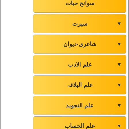
سوانح حیات
سیرت
▼
شاعری-دیوان
▼
علم الادب
▼
علم البلاغۃ
▼
علم التجوید
▼
علم الحساب
▼