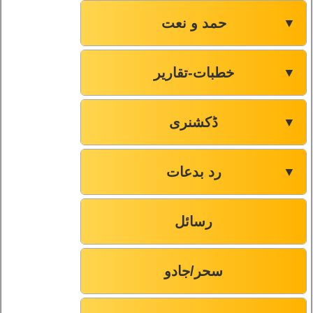
حمد و نعت
▼
خطبات-تقاریر
▼
ڈکشنری
▼
رد بدعات
▼
رسائل
سحر/جادو