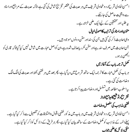
احسن الحاوی شرح اردو طحاوی شریف میں ہر حدیث کی مختصر تخریج شامل کی گئی ہے، تاکہ حدیث کے مراجع اور اسناد
سے واقفیت حاصل کی جا سکے۔
یہ طلبہ اور محققین کے لیے ایک علمی خزانہ ہے۔
متون اور اسناد کی ترتیب کا اصولی خیال
وہی احادیث ذکر کی گئی ہیں جن کی سند اور متن دونوں موجود ہیں۔
جن احادیث میں صرف سند ہے اور متن مکرر یا حذف شدہ ہے، ان کو اصل عبارت میں شامل نہیں کیا گیا تاکہ قاری کو
الجھن نہ ہو۔
مکمل ترجمہ باب کے آغاز میں
ہر باب کی مکمل عبارت کا ترجمہ ایک ساتھ شروع میں دیا گیا ہے، پھر بعد میں ہر فقہی نکتہ اور حدیث کی الگ الگ
وضاحت کی گئی ہے۔
یہ اسلوب مطالعہ میں تسلسل اور وضاحت پیدا کرتا ہے۔
تشریح و توضیح کا جامع انداز
فقہی مذاہب کی مفصل وضاحت
احسن الحاوی شرح اردو طحاوی شریف میں ہر باب میں مذکور فقہی اقوال و اختلافات کو تفصیل سے ذکر کیا گیا ہے۔
پہلے ائمہ کے مذاہب کو مکمل وضاحت کے ساتھ بیان کیا گیا ہے، پھر ہر فریق کے دلائل کو ذکر کیا گیا ہے۔
حنفی دلائل کا علمی جواب