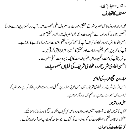
روشناس ہونا چاہتے ہیں۔
مصنف کا تعارف
محمد حسان ادروی قاسمی عصر حاضر کے محقق، محدث اور معروف علمی شخصیت ہیں۔ آپ دارالعلوم دیوبند سے فارغ
التحصیل ہیں اور کئی سالوں سے علم حدیث و فقہ میں مصروفِ تدریس و تحقیق ہیں۔
احسن الحاوی شرح اردو طحاوی شریف آپ کی علمی گہرائی، فقہی بصیرت اور تدریسی تجربے کا نچوڑ ہے۔
آپ کی تحریریں علمی پختگی، وضاحت اور تحقیق کا حسین امتزاج پیش کرتی ہیں۔
یہ شرح آپ کی محنت، لگن اور اہل علم کی خدمت کا ایک زبردست عملی مظہر ہے۔
احسن الحاوی شرح اردو طحاوی شریف کی نمایاں خصوصیات
عبارت پر صحیح اعراب کی فراہمی
احسن الحاوی شرح اردو طحاوی شریف میں اصل عربی عبارت پر مکمل اور درست اعراب لگایا گیا ہے، جو طلبہ کو
قراءت میں سہولت دیتا ہے اور فہم میں مددگار ہوتا ہے۔
سہل اردو ترجمہ
کتاب کا ترجمہ نہایت آسان، سلیس اور رواں اردو میں کیا گیا ہے تاکہ ہر سطح کا قاری فائدہ اٹھا سکے۔
مشکل الفاظ اور فقہی اصطلاحات کی بھی وضاحت کی گئی ہے، جو مطالعہ کو دلچسپ اور آسان بناتی ہے۔
تخریجِ احادیث کی سہولت