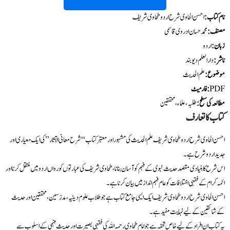
نام کتاب
:
احسن الحاوی شرح اردو طحاوی شریف
مصنف:
محمد حسان ادروی قاسمی
زبان:
اردو
ناشر:
دارالعلم دیوبند
موضوع:
علم الحدیث
PDF
فارمیٹ:
مطالعہ کی سطح:
طلبہ، علماء، محققین
کتاب کا تعارف
احسن الحاوی شرح اردو طحاوی شریف علم الحدیث کی مشہور اور معتبر کتاب “شرح معانی الآثار” کی ایک معیاری اور
جدید اردو شرح ہے۔
اس شرح کا بنیادی مقصد حدیث نبوی کے فہم کو آسان بنانا، طحاوی شریف کی عبارتوں کو رواں اردو میں منتقل کرنا اور
ائمہ کرام کے فقہی اختلافات کو عام فہم انداز میں بیان کرنا ہے۔
احسن الحاوی شرح اردو طحاوی شریف ایک ایسی جامع کتاب ہے جو طلاب علوم دینیہ، مدرّسین، محققین اور حدیث
کے شائقین کے لیے نہایت مفید ہے۔
یہ کتاب ان افراد کے لیے خاص تحفہ ہے جو امام طحاوی رحمہ اللہ کی فقہی بصیرت اور حدیث فہمی کے اسلوب سے