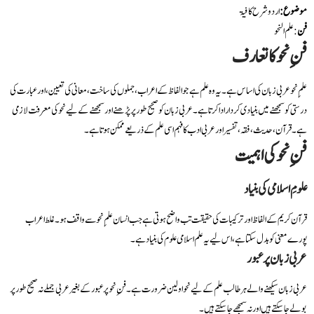
موضوع:
اردو شرح کافیۃ
فن
: علم النحو
فنِ نحو کا تعارف
علمِ نحو عربی زبان کی اساس ہے۔ یہ وہ علم ہے جو الفاظ کے اعراب، جملوں کی ساخت، معانی کی تعیین، اور عبارت کی
درستی کو سمجھنے میں بنیادی کردار ادا کرتا ہے۔ عربی زبان کو صحیح طور پر پڑھنے اور سمجھنے کے لیے نحو کی معرفت لازمی
ہے۔ قرآن، حدیث، فقہ، تفسیر اور عربی ادب کا فہم اسی علم کے ذریعے ممکن ہوتا ہے۔
فنِ نحو کی اہمیت
علومِ اسلامی کی بنیاد
قرآن کریم کے الفاظ اور ترکیبات کی حقیقت تب واضح ہوتی ہے جب انسان علمِ نحو سے واقف ہو۔ غلط اعراب
پورے معنی کو بدل سکتا ہے، اس لیے یہ علم اسلامی علوم کی بنیاد ہے۔
عربی زبان پر عبور
عربی زبان سیکھنے والے ہر طالب علم کے لیے نحو اولین ضرورت ہے۔ فنِ نحو پر عبور کے بغیر عربی جملے نہ صحیح طور پر
بولے جا سکتے ہیں اور نہ سمجھے جا سکتے ہیں۔