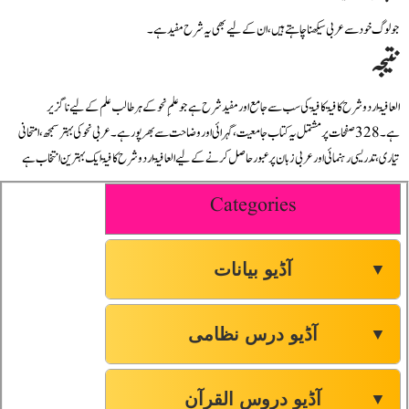
جو لوگ خود سے عربی سیکھنا چاہتے ہیں، ان کے لیے بھی یہ شرح مفید ہے۔
نتیجہ
العافیۃ اردو شرح کافیۃ کافیۃ کی سب سے جامع اور مفید شرح ہے جو علمِ نحو کے ہر طالب علم کے لیے ناگزیر
ہے۔ 328 صفحات پر مشتمل یہ کتاب جامعیت، گہرائی اور وضاحت سے بھرپور ہے۔ عربی نحو کی بہتر سمجھ، امتحانی
تیاری، تدریسی رہنمائی اور عربی زبان پر عبور حاصل کرنے کے لیے العافیۃ اردو شرح کافیۃ ایک بہترین انتخاب ہے
Categories
آڈیو بیانات
▼
آڈیو درس نظامی
▼
آڈیو دروس القرآن
▼