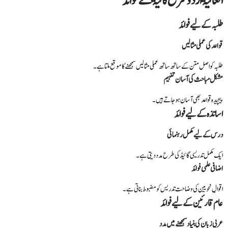
العافیۃ اردو شرح کافیۃ کے فوائد
طلبہ کے لیے فوائد
قواعد کی عملی مثالیں
طلبہ کو اصل متن کے ساتھ ساتھ عملی مثالیں سمجھنے کا موقع ملتا ہے۔
مشکل مباحث کی آسان تفہیم
پیچیدہ قواعد بھی آسان ہو جاتے ہیں۔
اساتذہ کے لیے فوائد
درس کے لیے مکمل رہنمائی
ایک مکمل تدریسی گائیڈ کی طرح مدد دیتی ہے۔
اضافی علمی فوائد
اقوالِ نحویین کی وضاحت تدریس کو مضبوط بناتی ہے۔
عام قارئین کے لیے فوائد
عربی زبان کی بنیاد سمجھنے میں مدد