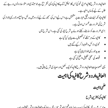
العافیۃ اردو شرح کافیۃ
عربی نحو کی اُس کلاسیکل کتاب
کافیۃ
کی ایسی تشریح ہے جو مبتدی اور متوسط دونوں درجے کے
طلبہ کے لیے یکساں مفید ہے۔
کافیۃ چونکہ نہایت دقیق عبارت پر مشتمل ہے، اس لیے اس کی سمجھ کے لیے اُردو میں مدلل، جامع اور تدریسی انداز کی
شرح کی ضرورت محسوس ہوتی ہے۔
اسی ضرورت کو سامنے رکھتے ہوئے یہ شرح تیار کی گئی ہے۔ اس شرح میں:
کافیۃ کے ہر مسئلے کو تفصیل سے بیان کیا گیا ہے
نحوی دلائل و شواہد ذکر کیے گئے ہیں
جدید تدریسی انداز اپنایا گیا ہے
قواعد کی عملی تطبیق واضح کی گئی ہے
یہی خصوصیات العافیۃ اردو شرح کافیۃ
کو ایک مکمل اور معیاری شرح بناتی ہیں۔
العافیۃ اردو شرح کافیۃ کی اہمیت
علمی اہمیت
کافیۃ کی بہترین شرح
مدارسِ عربیہ میں کافیۃ کی سب سے زیادہ فہم پسند شرحوں میں سے ایک العافیۃ اردو شرح کافیۃ ہے۔