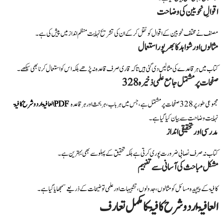
اقوالِ نحویین کی وضاحت
مصنف نے مختلف نحویین کے اقوال کو نقل کرکے ان کی تشریح نہایت منظم انداز میں پیش کی ہے۔
مثالوں اور شواہد کا بھرپور استعمال
کتاب میں ہر قاعدے کی مثالیں دی گئی ہیں تاکہ قاری صرف قاعدہ نہ پڑھے بلکہ اس کو استعمال کرنا بھی سیکھے۔
328 صفحات پر مشتمل جامع علمی ذخیرہ
مجموعی طور پر 328 صفحات پر مشتمل ہے، جس میں ہر باب، ہر بحث اور ہر قاعدہ
العافیۃ اردو شرح کافیۃ PDF
نہایت وضاحت سے بیان کیا گیا ہے۔
مدرسی اور تحقیقی انداز
کتاب نہ صرف نصابی ضرورت پوری کرتی ہے بلکہ تحقیق کے پہلو سے بھی بہترین ہے۔
مشکل مباحث کی آسانی سے تفہیم
کافیۃ کے پیچیدہ مسائل کو مثالوں، جدولوں، تشبیہات اور علمی توضیحات کے ذریعے سمجھایا گیا ہے۔
العافیۃ اردو شرح کافیۃ کا مکمل تعارف