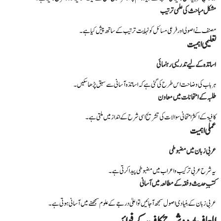
مشکل مباحث کی علمی ترتیب
مصنف نے اصولی اور فرعی مسائل کو نہایت ترتیب کے ساتھ پیش کیا ہے۔
تعلیمی اہمیت
اساتذہ کے لیے تدریسی رہنمائی
ہر باب کی وضاحت اس طرح کی گئی ہے کہ اساتذہ آسانی سے سبق پڑھا سکیں۔
طلبہ کے امتحانات میں معاون
کافیۃ کے اکثر امتحانی سوالات کی تشریح اسی شرح کے انداز میں ملتی ہے۔
عملی اہمیت
عربی زبان میں مضبوطی
یہ شرح عربی ترکیب و اعراب میں مضبوطی پیدا کرتی ہے۔
کتبِ حدیث و فقہ کے مطالعہ میں آسانی
عربی زبان کے بنیادی اصول سمجھ آ جائیں تو اعلیٰ درجے کے علوم سمجھنے میں آسانی ہوتی ہے۔