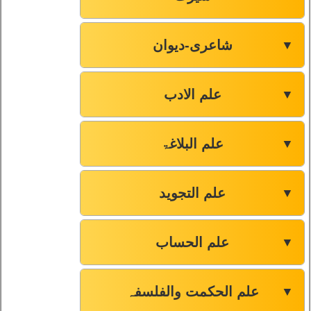
شاعری-دیوان
▼
علم الادب
▼
علم البلاغۃ
▼
علم التجوید
▼
علم الحساب
▼
علم الحکمت والفلسفہ
▼