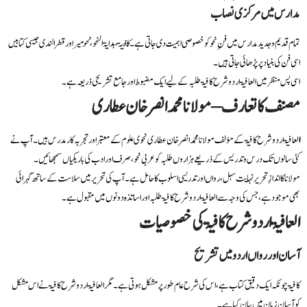
مدارس میں مرکزی نصاب
تمام قدیم و جدید مدارس میں فنِ نحو کو خصوصی اہمیت دی جاتی ہے۔
کاف
ی
ۃ
، ہدایۃ النحو،
نحو میر
اور قطر الندی جیسی کتابیں
اسی فن کی بنیاد پر پڑھائی جاتی ہیں۔
اسی پس منظر میں العافیۃ اردو شرح کافیۃ
طلبہ کے لیے ایک مضبوط اور جامع تشریحی ذریعہ ہے۔
مصنف کا تعارف – مولانا محمد انصر خان عطاری
ا
لعافیۃ اردو شرح کافیۃ کے مؤلف مولانا محمد انصر خان عطاری نحوی علوم کے معتبر اور تجربہ کار مدرس ہیں۔ آپ نے
کئی سالوں تک درس و تدریس کے ذریعے ہزاروں طلبہ کو عربی نحو، صرف اور ادب کی باریکیاں سمجھائیں۔
مولانا کا اندازِ تحریر نہایت سہل، رواں اور تدریسی اسلوب کا حامل ہے۔ آپ کی تحریر میں سلاست کے ساتھ گہرائی
بھی موجود ہے، جس کی وجہ سے العافیۃ اردو شرح کافیۃ
طلبہ اور اساتذہ دونوں میں مقبول ہے۔
العافیۃ اردو شرح کافیۃ کی خصوصیات
آسان اور رواں اردو میں تشریح
کافیۃ چونکہ ایک دقیق کتاب ہے، اس کی شرح عام طور پر مشکل ہوتی ہے۔ مگر العافیۃ اردو شرح کافیۃ نے اس مشکل
کو آسان زبان میں بیان کیا ہے۔