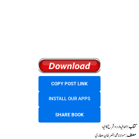
COPY POST LINK
INSTALL OUR APPS
SHARE BOOK
کتاب
: العافیۃ اردو شرح کافیۃ
مصنف
: مولانا محمد انصر خان عطاری