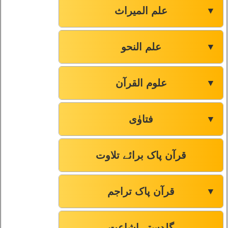
علم المیراث
▼
علم النحو
▼
علوم القرآن
▼
فتاوٰی
▼
قرآن پاک برائے تلاوت
قرآن پاک تراجم
▼
گلدستہ اشاعت