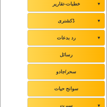
خطبات-تقاریر
▼
ڈکشنری
▼
رد بدعات
▼
رسائل
سحر/جادو
سوانح حیات
سیرت
▼