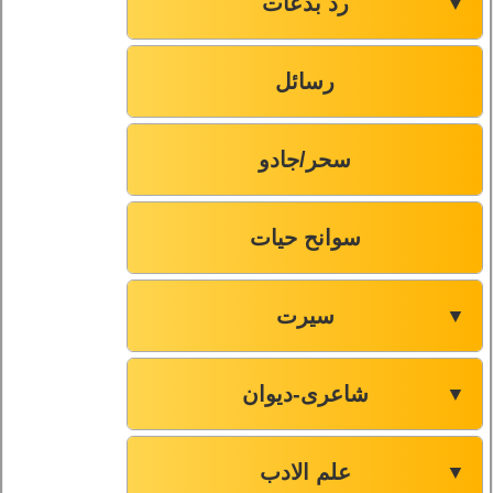
رد بدعات
▼
رسائل
سحر/جادو
سوانح حیات
سیرت
▼
شاعری-دیوان
▼
علم الادب
▼