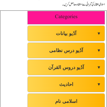
اسلامی عقائد کی گہرائی سے استفادہ حاصل کريں۔
Categories
آڈیو بیانات
▼
آڈیو درس نظامی
▼
آڈیو دروس القرآن
▼
احادیث
▼
اسلامی نام