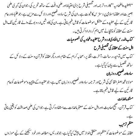
“العقيدہ الطحاويہ” کا اردو ترجمہ اور تفصيلی شرح بڑی احتياط اور علمی دقّت کے ساتھ تحرير کی، جو ان کی گہری علمی
بصيرت اور عقائد اسلامی پر دسترس کا ثبوت ہے۔ ان کی شرح سادہ، فصيح، اور دلائل سے مزين ہے، جو طلباء اور عام
قارئين کے ليے عقيدہ کے مشکل موضوعات کو قابل فہم بناتی ہے۔ ان کی کاوشيں اردو بولنے والے قارئين تک اہل
سنت کے عقائد کو پہنچانے ميں اہم کردار ادا کرتی ہيں۔
کتاب الدرس الحاوی اردو شرح عقيدہ طحاويہ کی خصوصيات
اہل سنت کے عقائد کی تفصيلی شرح
کتاب ميں توحيد، رسالت، آخرت، تقدير، صحابہ کرام کے مقام، اور ديگر عقائد کو قرآن و سنت کے دلائل کے
ساتھ تفصيل سے بيان کيا گيا ہے۔
سادہ اور فصيح اردو زبان
مولانا محمد اصغر القاسمی کی شرح اور ترجمہ سادہ اور فصيح اردو زبان ميں ہے، جو عقيدہ کے پيچيدہ موضوعات کو عام
قارئين کے ليے قابل فہم بناتا ہے۔
مستند ماخذات
کتاب قرآن، صحيح احاديث، اور اہل سنت کے معتبر ماخذات سے استفادہ کرتی ہے، جو اس کی علمی صداقت کو يقينی بناتی
ہے۔
منظم ترتيب
عقائد کے موضوعات کو منظم اور منطقی انداز ميں پيش کيا گيا ہے، جو تدریس، مطالعہ، اور خود سيکھنے کے ليے موزوں