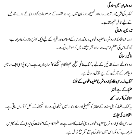
اردو زبان ميں سادگی
کتاب کی شرح اور ترجمہ سادہ اور فصيح اردو زبان ميں ہے، جو عقيدہ کے موضوعات کو اردو بولنے والے قارئين
کے ليے قابل فہم بناتا ہے۔
تدریسی رہنمائی
الدرس الحاوی اردو شرح عقيدہ طحاويہ ديني مدارس کے اساتذہ اور طلباء کے ليے ايک بہترين تدریسی ذريعہ ہے،
کيونکہ اس کی منظم ترتيب اور سادہ تشریح تدریس کو موثر بناتی ہے۔
عالمی رسائی
اردو بولنے والے قارئين کے ليے يہ کتاب عالمی سطح پر علم الکلام سيکھنے کا آسان ذريعہ ہے۔ اس کا پی ڈی ایف ورژن
دنيا بھر کے قارئين کے ليے قابل رسائی ہے۔
کتاب الدرس الحاوی اردو شرح عقيدہ طحاويہ کے فوائد
طلباء کے ليے فوائد
عقائد کی آسان سمجھ
يہ کتاب طلباء کو اہل سنت کے عقائد کو تفصيلی اور سادہ انداز ميں سيکھاتی ہے، جو سيکھنے کے عمل کو آسان بناتی ہے۔
امتحانات کی تياری
الدرس الحاوی اردو شرح عقيدہ طحاويہ ديني نصاب کا حصہ ہے اور علم الکلام کے امتحانات کی تياری کے ليے بہترين
ذريعہ ہے، کيونکہ اس ميں عقائد کی جامع تشریح شامل ہے۔