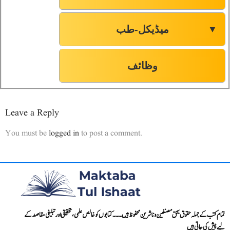
میڈیکل-طب
▼
وظائف
Leave a Reply
You must be
logged in
to post a comment.
تمام کتب کے جملہ حقوق بحق مصنفین و ناشرین محفوظ ہیں۔۔۔ کتابوں کو خالص علمی، تحقیقی اور تبلیغی مقاصد کے
لیے پیش کی جاتی ہیں