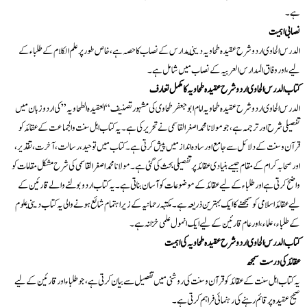
ہے۔
نصابی اہميت
الدرس الحاوی اردو شرح عقيدہ طحاويہ ديني مدارس کے نصاب کا حصہ ہے، خاص طور پر علم الکلام کے طلباء کے
ليے، اور وفاق المدارس العربيہ کے نصاب ميں شامل ہے۔
کتاب الدرس الحاوی اردو شرح عقيدہ طحاويہ کا مکمل تعارف
الدرس الحاوی اردو شرح عقيدہ طحاويہ امام ابو جعفر طحاوی کی مشہور تصنيف “العقيدہ الطحاويہ” کی اردو زبان ميں
تفصيلی شرح اور ترجمہ ہے، جو مولانا محمد اصغر القاسمی نے تحرير کی ہے۔ يہ کتاب اہل سنت و الجماعت کے عقائد کو
قرآن و سنت کے دلائل سے جامع اور سادہ انداز ميں پيش کرتی ہے۔ کتاب ميں توحيد، رسالت، آخرت، تقدير،
اور صحابہ کرام کے مقام جيسے بنیادی عقائد پر تفصيلی بحث کی گئی ہے۔ مولانا محمد اصغر القاسمی کی شرح مشکل مقامات کو
واضح کرتی ہے اور طلباء کے ليے عقائد کے موضوعات کو آسان بناتی ہے۔ يہ کتاب اردو بولنے والے قارئين کے
ليے عقائد اسلامی کو سمجھنے کا ايک بہترين ذريعہ ہے۔ مکتبہ رحمانیہ کے زير اہتمام شائع ہونے والی يہ کتاب ديني علوم
کے طلباء، علماء، اور عام قارئين کے ليے ايک انمول علمی خزانہ ہے۔
کتاب الدرس الحاوی اردو شرح عقيدہ طحاويہ کی اہميت
عقائد کی درست سمجھ
يہ کتاب اہل سنت کے عقائد کو قرآن و سنت کی روشنی ميں تفصيل سے بيان کرتی ہے، جو طلباء اور قارئين کے ليے
صحيح عقيدہ پر قائم رہنے کی رہنمائی فراہم کرتی ہے۔