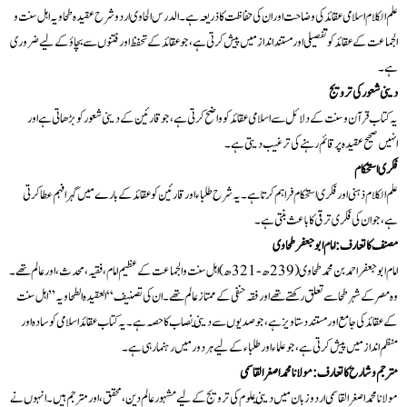
علم الکلام اسلامی عقائد کی وضاحت اور ان کی حفاظت کا ذريعہ ہے۔ الدرس الحاوی اردو شرح عقيدہ طحاويہ اہل سنت و
الجماعت کے عقائد کو تفصيلی اور مستند انداز ميں پيش کرتی ہے، جو عقائد کے تحفظ اور فتنوں سے بچاؤ کے ليے ضروری
ہے۔
دينی شعور کی ترویج
يہ کتاب قرآن و سنت کے دلائل سے اسلامی عقائد کو واضح کرتی ہے، جو قارئين کے دينی شعور کو بڑھاتی ہے اور
انہيں صحيح عقيدہ پر قائم رہنے کی ترغيب ديتی ہے۔
فکری استحکام
علم الکلام ذہنی اور فکری استحکام فراہم کرتا ہے۔ يہ شرح طلباء اور قارئين کو عقائد کے بارے ميں گہرا فہم عطا کرتی
ہے، جو ان کی فکری ترقی کا باعث بنتی ہے۔
مصنف کا تعارف: امام ابو جعفر طحاوی
امام ابو جعفر احمد بن محمد طحاوی (239ھ-321ھ) اہل سنت و الجماعت کے عظيم امام، فقیہ، محدث، اور عالم تھے۔
وہ مصر کے شہر طحا سے تعلق رکھتے تھے اور فقہ حنفی کے ممتاز عالم تھے۔ ان کی تصنيف “العقيدہ الطحاويہ” اہل سنت
کے عقائد کی جامع اور مستند دستاويز ہے، جو صدیوں سے ديني نصاب کا حصہ ہے۔ يہ کتاب عقائد اسلامی کو سادہ اور
منظم انداز ميں پيش کرتی ہے، جو علماء اور طلباء کے ليے ہر دور ميں رہنما رہی ہے۔
مترجم و شارح کا تعارف: مولانا محمد اصغر القاسمی
مولانا محمد اصغر القاسمی اردو زبان ميں ديني علوم کی ترویج کے ليے مشہور عالم دين، محقق، اور مترجم ہيں۔ انہوں نے