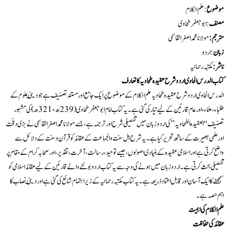
موضوع
: علم الکلام
مصنف
:ابو جعفر طحاوی
مترجم
:
مولانا محمد اصغر القاسمی
زبان
: اردو
ناشر :
مکتبہ رحمانیہ
کتاب الدرس الحاوی اردو شرح عقيدہ طحاويہ کا تعارف
الدرس الحاوی اردو شرح عقيدہ طحاويہ علم الکلام کے موضوع پر ایک جامع اور مستند تصنيف ہے جو ديني علوم کے
طلباء، علماء، اور عام قارئين کے ليے تيار کی گئی ہے۔ يہ کتاب امام ابو جعفر طحاوی (239ھ-321ھ) کی مشہور
تصنيف “العقيدہ الطحاويہ” کی اردو زبان ميں تفصيلی شرح اور ترجمہ ہے، جسے مولانا محمد اصغر القاسمی نے بڑی دقّت
اور علمی بصيرت کے ساتھ تحرير کيا ہے۔ يہ شرح اہل سنت و الجماعت کے عقائد کو قرآن و سنت کے دلائل سے
واضح کرتی ہے اور اسلامی عقيدہ کے بنیادی اصولوں، جيسے توحيد، رسالت، آخرت، تقدير، اور صحابہ کرام کے مقام پر
تفصيلی بحث کرتی ہے۔ اردو زبان ميں ہونے کی وجہ سے يہ کتاب اردو بولنے والے قارئين کے ليے عقائد اسلامی کو
سمجھنے کا ايک آسان اور قابل اعتماد ذريعہ ہے۔ يہ کتاب مکتبہ رحمانیہ کے زير اہتمام شائع کی گئی ہے اور ديني نصاب کا
اہم حصہ ہے۔
علم الکلام کی اہميت
عقائد کی حفاظت