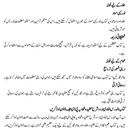
علماء کے ليے فوائد
تدریسی مواد
علماء اور اساتذہ يہ کتاب تدریسی مواد کے طور پر استعمال کر سکتے ہيں۔ اس کی منظم ترتيب اور مستند معلومات تدریس کو
موثر بناتی ہيں۔
تحقيقاتی ذريعہ
يہ کتاب محققين کے ليے مستند ذريعہ ہے، کيونکہ يہ قرآن، صحيح احاديث، اور اہل سنت کے اصولوں سے استفادہ کرتی
ہے۔
عوام کے ليے فوائد
دينی شعور کی ترویج
عام قارئين اس کتاب سے اسلامی عقائد کو سادہ انداز ميں سمجھ سکتے ہيں، جو ان کی دينی معلومات ميں اضافہ کرتا ہے۔
روحانی ترقی
يہ کتاب دينی شعور کو فروغ ديتی ہے اور قارئين کو صحيح عقيدہ پر قائم رہنے کی ترغيب ديتی ہے، جو ان کی روحانی
ترقی کا باعث بنتی ہے۔
کتاب الدرس الحاوی اردو شرح عقيدہ طحاويہ پی ڈی ایف ڈاؤن لوڈ کريں
اب آپ الدرس الحاوی اردو شرح عقيدہ طحاويہ کا پی ڈی ایف ورژن ہماری ویب سائٹ سے مفت ڈاؤن لوڈ کر سکتے
ہيں۔ يہ کتاب علم الکلام کے طلباء، علماء، اور عام قارئين کے ليے ايک عظيم علمی خزانہ ہے۔ اسے ڈاؤن لوڈ کريں اور