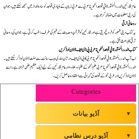
عام قارئین الدرر المنثورة في قواعد النحوية عربی سے عربی زبان کے بنیادی قواعد کو سادہ انداز میں سمجھ سکتے ہیں، جو ان
کی دینی معلومات میں اضافہ کرتا ہے۔
روحانی ترقی
یہ کتاب دینی شعور کو فروغ دیتی ہے اور قارئین کو قرآن و حدیث کے فہم کی طرف راغب کرتی ہے، جو ان کی روحانی
ترقی کا باعث بنتی ہے۔
کتاب الدرر المنثورة في قواعد النحوية عربی پی ڈی ایف ڈاؤن لوڈ کریں
اب آپ الدرر المنثورة في قواعد النحوية عربی کا پی ڈی ایف ورژن ہماری ویب سائٹ سے مفت ڈاؤن لوڈ کر سکتے ہیں۔
الدرر المنثورة في قواعد النحوية عربی علم النحو کے طلباء، علماء، اور عام قارئین کے لیے ایک عظیم علمی خزانہ ہے۔ اسے
ڈاؤن لوڈ کریں اور عربی نحو کے قواعد کی گہرائی سے استفادہ حاصل کریں۔
Categories
آڈیو بیانات
▼
آڈیو درس نظامی
▼