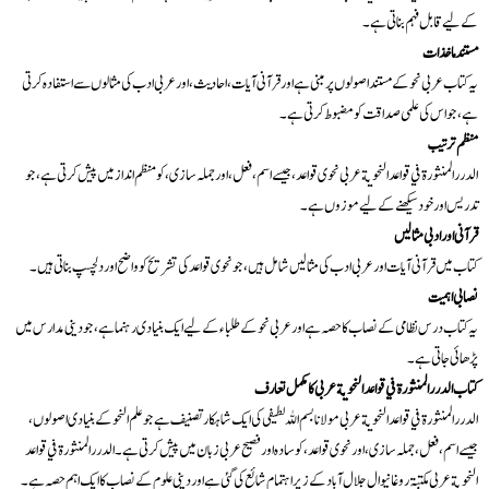
کے لیے قابل فہم بناتی ہے۔
مستند ماخذات
یہ کتاب عربی نحو کے مستند اصولوں پر مبنی ہے اور قرآنی آیات، احادیث، اور عربی ادب کی مثالوں سے استفادہ کرتی
ہے، جو اس کی علمی صداقت کو مضبوط کرتی ہے۔
منظم ترتیب
الدرر المنثورة في قواعد النحوية عربی نحوی قواعد، جیسے اسم، فعل، اور جملہ سازی، کو منظم انداز میں پیش کرتی ہے، جو
تدریس اور خود سیکھنے کے لیے موزوں ہے۔
قرآنی اور ادبی مثالیں
کتاب میں قرآنی آیات اور عربی ادب کی مثالیں شامل ہیں، جو نحوی قواعد کی تشریح کو واضح اور دلچسپ بناتی ہیں۔
نصابی اہمیت
یہ کتاب درس نظامی کے نصاب کا حصہ ہے اور عربی نحو کے طلباء کے لیے ایک بنیادی رہنما ہے، جو دینی مدارس میں
پڑھائی جاتی ہے۔
کتاب الدرر المنثورة في قواعد النحوية عربی کا مکمل تعارف
الدرر المنثورة في قواعد النحوية عربی مولانا بسم اللہ لطیفی کی ایک شاہکار تصنیف ہے جو علم النحو کے بنیادی اصولوں،
جیسے اسم، فعل، جملہ سازی، اور نحوی قواعد، کو سادہ اور فصیح عربی زبان میں پیش کرتی ہے۔ الدرر المنثورة في قواعد
النحوية عربی مکتبۃ روغانیوال جلال آباد کے زیر اہتمام شائع کی گئی ہے اور دینی علوم کے نصاب کا ایک اہم حصہ ہے۔