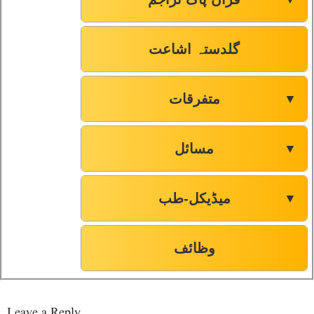
گلدستہ اشاعت
متفرقات
▼
مسائل
▼
میڈیکل-طب
▼
وظائف
Leave a Reply