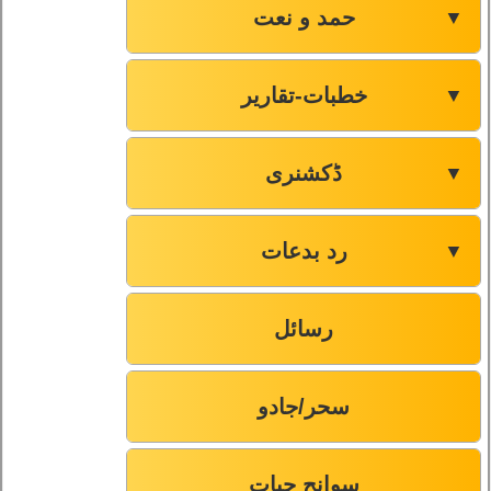
حمد و نعت
▼
خطبات-تقاریر
▼
ڈکشنری
▼
رد بدعات
▼
رسائل
سحر/جادو
سوانح حیات