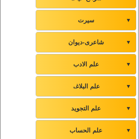
سیرت
▼
شاعری-دیوان
▼
علم الادب
▼
علم البلاغۃ
▼
علم التجوید
▼
علم الحساب
▼