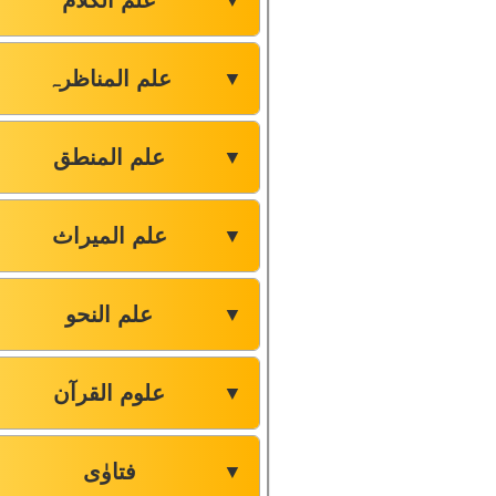
علم الکلام
▼
علم المناظرہ
▼
علم المنطق
▼
علم المیراث
▼
علم النحو
▼
علوم القرآن
▼
فتاوٰی
▼