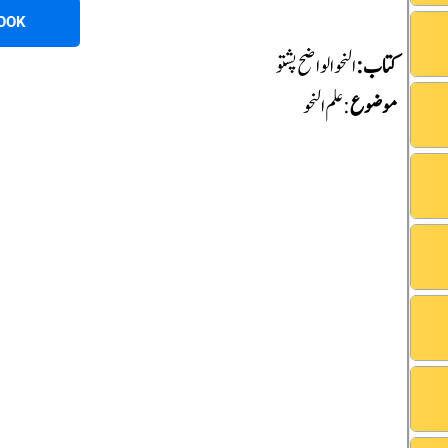
OOK
کتاب:
النحو الواضح پشتو
موضوع
:علم النحو