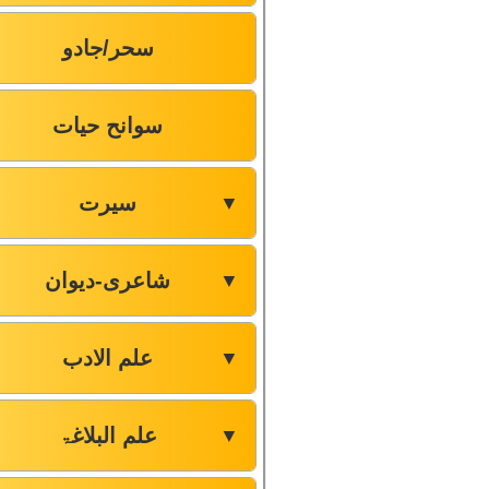
سحر/جادو
سوانح حیات
سیرت
▼
شاعری-دیوان
▼
علم الادب
▼
علم البلاغۃ
▼