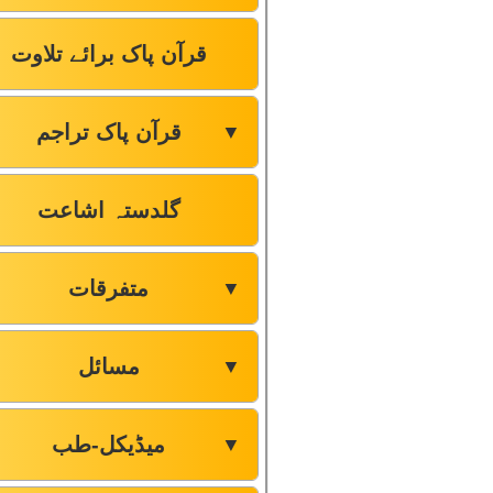
قرآن پاک برائے تلاوت
قرآن پاک تراجم
▼
گلدستہ اشاعت
متفرقات
▼
مسائل
▼
میڈیکل-طب
▼