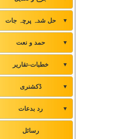
حل شدہ پرچہ جات
▼
حمد و نعت
▼
خطبات-تقاریر
▼
ڈکشنری
▼
رد بدعات
▼
رسائل