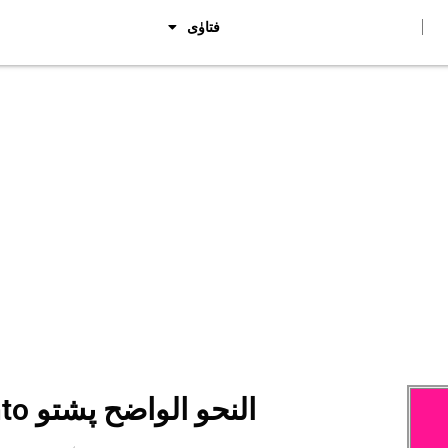
فتاوٰی
Al Nahwal Wazih Pashto النحو الواضح پشتو