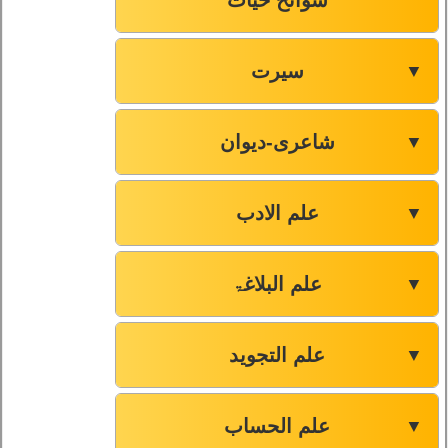
سوانح حیات
سیرت
▼
شاعری-دیوان
▼
علم الادب
▼
علم البلاغۃ
▼
علم التجوید
▼
علم الحساب
▼