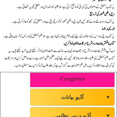
یہ کتاب منطق کے اصولوں کی گہرائی کو واضح کرتی ہے، جو طلباء کو استدلال اور منطقی تجزیہ سکھاتی ہے۔
دینی و علمی شعور کی ترویج
یہ کتاب اردو بولنے والے قارئین میں دینی و علمی شعور کو فروغ دیتی ہے اور منطق کی سمجھ کو عام کرتی ہے۔
تدریسی رہنما
یہ کتاب دینی مدارس کے اساتذہ کے لیے ایک بہترین تدریسی ذریعہ ہے، جو علم المنطق کی تدریس کو آسان بناتی ہے۔
کتاب التشریحات اردو شرح مرقات ڈاؤن لوڈ کریں
اب آپ التشریحات اردو شرح مرقات ہماری ویب سائٹ سے مفت ڈاؤن لوڈ کر سکتے ہیں یا خرید سکتے ہیں۔ یہ
کتاب علم المنطق کے طلباء، علماء، اور عام قارئین کے لیے ایک عظیم علمی خزانہ ہے۔ اسے حاصل کریں اور مرقات
کی گہرائی سے استفادہ کریں۔ اہل علم حضرات سے گزارش ہے کہ جلد طلب فرما کر اس سے مستفید ہوں۔
Categories
آڈیو بیانات
▼
آڈیو درس نظامی
▼