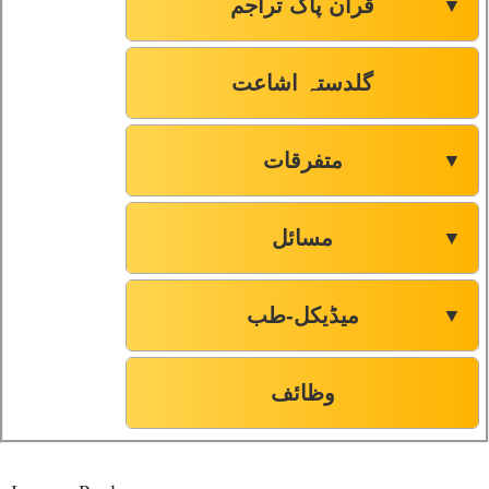
قرآن پاک تراجم
▼
گلدستہ اشاعت
متفرقات
▼
مسائل
▼
میڈیکل-طب
▼
وظائف