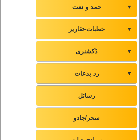
حمد و نعت
▼
خطبات-تقاریر
▼
ڈکشنری
▼
رد بدعات
▼
رسائل
سحر/جادو