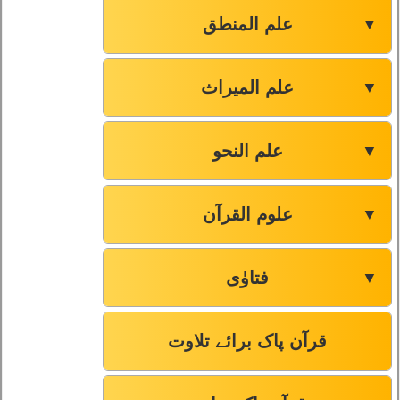
علم المنطق
▼
علم المیراث
▼
علم النحو
▼
علوم القرآن
▼
فتاوٰی
▼
قرآن پاک برائے تلاوت