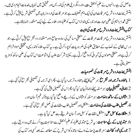
حاصل کی ہے۔ انہوں نے علم المنطق، فقه، اور دیگر دینی علوم کی تدریس اور تحقیق میں نمایاں خدمات انجام دی ہیں۔
التشریحات اردو شرح مرقات ان کی ایک اہم تصنیف ہے جو مرقات کی اردو زبان میں تفصیلی شرح پیش کرتی ہے۔
مفتی محمد ابراہیم کی علمی مہارت اور تدریسی انداز اس کتاب کو طلباء اور علماء کے لیے ایک مستند رہنما بناتا ہے۔
کتاب التشریحات اردو شرح مرقات کی اہمیت
التشریحات اردو شرح مرقات مرقات کے منطقی مسائل کی سادہ، جامع، اور مستند اردو تشریح پیش کرتی ہے، جو
درس نظامی کے نصاب کے مطابق طلباء کی ضروریات کو پورا کرتی ہے۔ یہ کتاب علماء کو تدریسی و تحقیقی مواد فراہم
کرتی ہے اور منطقی اصولوں کی گہرائی کو واضح کرتی ہے۔ مکتبۃ شرکت علمیہ کی اشاعت اس کتاب کی علمی ساکھ کو مزید
معتبر بناتی ہے۔
التشریحات اردو شرح مرقات
کی خصوصیات
بامحاورہ ترجمہ اور تشریح
: ہر متن کا پہلے بامحاورہ ترجمہ دیا گیا ہے، پھر اسی ترجمہ کی تفصیلی تشریح کی گئی ہے۔
اجمالی و تفصیلی بیان
: ہر مسئلہ پہلے اجمالاً بیان کیا گیا، پھر اس کی تفصیل پیش کی گئی ہے۔
مثالوں کے ساتھ وضاحت
: ہر مسئلہ کو مثالوں کے ذریعے واضح کیا گیا ہے تاکہ فہم آسان ہو۔
تفصیل طلب مقامات کی وضاحت
: مشکل اور تفصیل طلب مقامات کی مکمل تشریح کی گئی ہے۔
مشکلات کا سہل حل
: مشکل مقامات کو سہل اور آسان طریقے سے حل کیا گیا ہے۔
مبتدیوں کے لیے مناسبت
: یہ شرح مبتدی طلباء کو علم المنطق سے مناسبت پیدا کرنے میں مدد دیتی ہے۔
تدریسی خودکفالت
: مرقات پڑھانے والے اساتذہ کو اس شرح کے مطالعہ کے بعد کسی اور کتاب کی