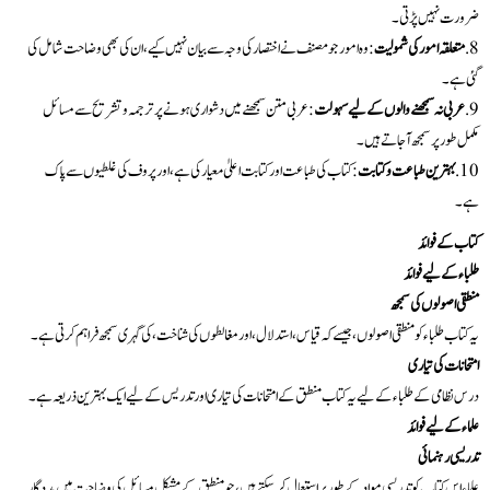
ضرورت نہیں پڑتی۔
متعلقہ امور کی شمولیت
: وہ امور جو مصنف نے اختصار کی وجہ سے بیان نہیں کیے، ان کی بھی وضاحت شامل کی
گئی ہے۔
عربی نہ سمجھنے والوں کے لیے سہولت
: عربی متن سمجھنے میں دشواری ہونے پر ترجمہ و تشریح سے مسائل
مکمل طور پر سمجھ آ جاتے ہیں۔
بہترین طباعت و کتابت
: کتاب کی طباعت اور کتابت اعلیٰ معیار کی ہے، اور پروف کی غلطیوں سے پاک
ہے۔
کتاب کے فوائد
طلباء کے لیے فوائد
منطقی اصولوں کی سمجھ
یہ کتاب طلباء کو منطقی اصولوں، جیسے کہ قیاس، استدلال، اور مغالطوں کی شناخت، کی گہری سمجھ فراہم کرتی ہے۔
امتحانات کی تیاری
درس نظامی کے طلباء کے لیے یہ کتاب منطق کے امتحانات کی تیاری اور تدریس کے لیے ایک بہترین ذریعہ ہے۔
علماء کے لیے فوائد
تدریسی رہنمائی
علماء اس کتاب کو تدریسی مواد کے طور پر استعمال کر سکتے ہیں، جو منطق کے مشکل مسائل کی وضاحت میں مددگار