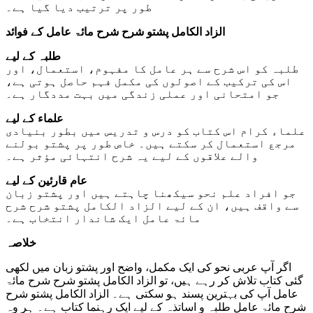
طور پر ترتیب دیا گیا ہے۔
الزاد الکامل پشتو شرح شرح مائۃ عامل کے فوائد
طلبہ کے لیے
طلبہ کو اس شرح سے ہر عامل کا مفہوم، استعمال، اور
اس کی ترکیب کے اصولوں کی مکمل فہم حاصل ہوتی ہے،
جو امتحانی اور عملی زندگی میں بہت مددگار ہے۔
علماء کے لیے
علماء کرام اس کتاب کو درس و تدریس میں بطور بنیادی
مرجع استعمال کر سکتے ہیں۔ خاص طور پر پشتو بولنے
والے علاقوں کے لیے یہ شرح انتہائی مؤثر ہے۔
عام قارئین کے لیے
جو افراد علم نحو سیکھنا چاہتے ہیں اور پشتو زبان
سے واقف ہیں، ان کے لیے الزاد الکامل پشتو شرح شرح
مائۃ عامل ایک شاندار انتخاب ہے۔
خلاصہ
اگر آپ عربی نحو کی ایک مکمل، واضح اور پشتو زبان میں لکھی
گئی کتاب تلاش کر رہے ہیں، تو الزاد الکامل پشتو شرح شرح مائۃ
عامل آپ کی بہترین پسند ہو سکتی ہے۔ الزاد الکامل پشتو شرح
شرح مائۃ عامل طلبہ و اساتذہ کے لیے ایک رہنما کتاب ہے۔ ہر وہ