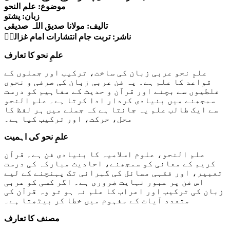
موضوع: علم النحو
زبان: پشتو
تالیف: مولانا صدیق اللہ صدیقی
ناشر: تربت جام انتشارات امام غزالیؒ
علمِ نحو کا تعارف
علمِ نحو عربی زبان کی ساخت، ترکیب اور جملوں کے
قواعد کا علم ہے۔ یہ فن عربی زبان کی صرفی و نحوی
غلطیوں سے بچنے اور قرآن و حدیث کے مفاہیم کو درست
سمجھنے میں بنیادی کردار ادا کرتا ہے۔ علم النحو
سے ایک طالب علم یہ جانتا ہے کہ جملے میں ہر لفظ کا
محل، حرکت، اور ترکیب کیا ہے۔
علمِ نحو کی اہمیت
علم النحو، علوم اسلامیہ کا بنیادی فن ہے۔ قرآن
کریم کے معانی کو سمجھنے، احادیث مبارکہ کی درست
تعبیر، اور فقہی مسائل کی گہرائی تک پہنچنے کے لیے
اس فن پر عبور نہایت ضروری ہے۔ اگر کسی کو عربی
زبان کی ترکیب اور اعراب کا علم نہ ہو تو وہ قرآن کی
متعدد آیات کے مفہوم میں خطا کر بیٹھتا ہے۔
مصنف کا تعارف