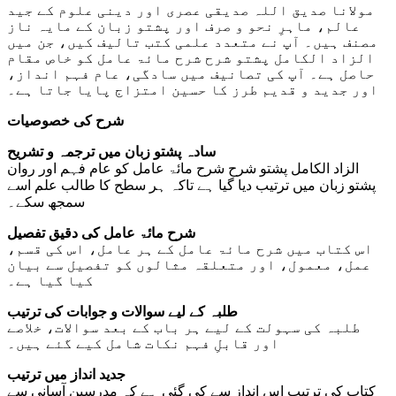
مولانا صدیق اللہ صدیقی عصری اور دینی علوم کے جید
عالم، ماہرِ نحو و صرف اور پشتو زبان کے مایہ ناز
مصنف ہیں۔ آپ نے متعدد علمی کتب تالیف کیں، جن میں
الزاد الکامل پشتو شرح شرح مائۃ عامل کو خاص مقام
حاصل ہے۔ آپ کی تصانیف میں سادگی، عام فہم انداز،
اور جدید و قدیم طرز کا حسین امتزاج پایا جاتا ہے۔
شرح کی خصوصیات
سادہ پشتو زبان میں ترجمہ و تشریح
الزاد الکامل پشتو شرح شرح مائۃ عامل کو عام فہم اور روان
پشتو زبان میں ترتیب دیا گیا ہے تاکہ ہر سطح کا طالب علم اسے
سمجھ سکے۔
شرح مائۃ عامل کی دقیق تفصیل
اس کتاب میں شرح مائۃ عامل کے ہر عامل، اس کی قسم،
عمل، معمول، اور متعلقہ مثالوں کو تفصیل سے بیان
کیا گیا ہے۔
طلبہ کے لیے سوالات و جوابات کی ترتیب
طلبہ کی سہولت کے لیے ہر باب کے بعد سوالات، خلاصے
اور قابلِ فہم نکات شامل کیے گئے ہیں۔
جدید انداز میں ترتیب
کتاب کی ترتیب اس انداز سے کی گئی ہے کہ مدرسین آسانی سے