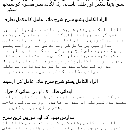
سبق پڑھا سکیں اور طلبہ بآسانی رٹہ لگائے بغیر مفہوم کو سمجھ
سکیں۔
الزاد الکامل پشتو شرح شرح مائۃ عامل کا مکمل تعارف
الزاد الکامل پشتو شرح شرح مائۃ عامل دراصل عربی
نحو کی مشہور ابتدائی کتاب “مائۃ عامل” کی پشتو
زبان میں تشریح ہے۔ اس کتاب میں مؤلف نے نہایت علمی
انداز میں ہر عامل کی وضاحت کی ہے اور اسے پشتو
زبان کے ذریعے اس طرح بیان کیا ہے کہ مبتدی طلبہ سے
لے کر متوسط سطح کے طلبہ تک اس سے استفادہ کر سکتے
ہیں۔ الزاد الکامل پشتو شرح شرح مائۃ عامل نہ صرف
مدارس کے نصاب میں شامل کرنے کے قابل ہے بلکہ
انفرادی مطالعہ کے لیے بھی بے حد مفید ہے۔
الزاد الکامل پشتو شرح شرح مائۃ عامل کی اہمیت
ابتدائی طلبہ کے لیے رہنمائی کا خزانہ
یہ کتاب علم النحو کے ابتدائی طلبہ کے لیے نہایت
مفید ہے، کیونکہ اس میں ہر قاعدہ اور عامل کی وضاحت
پشتو زبان میں دی گئی ہے۔
مدارس دینیہ کے لیے موزوں ترین شرح
الزاد الکامل پشتو شرح شرح مائۃ عامل کا انداز
تدریسی ہے، جو مدارس کے اساتذہ و طلبہ کے لیے خاص