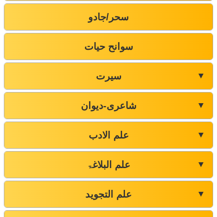
سحر/جادو
سوانح حیات
سیرت
▼
شاعری-دیوان
▼
علم الادب
▼
علم البلاغۃ
▼
علم التجوید
▼