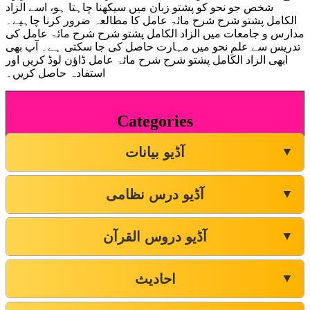
شخص جو نحو کو پشتو زبان میں سیکھنا چاہتا ہو، اسے الزاد
الکامل پشتو شرح شرح مائۃ عامل کا مطالعہ ضرور کرنا چاہیے۔
مدارس و جامعات میں الزاد الکامل پشتو شرح شرح مائۃ عامل کی
تدریس سے علمِ نحو میں مہارت حاصل کی جا سکتی ہے۔ آپ بھی
ابھی الزاد الکامل پشتو شرح شرح مائۃ عامل ڈاؤن لوڈ کریں اور
استفادہ حاصل کریں۔
Categories
آڈیو بیانات
▼
آڈیو درس نظامی
▼
آڈیو دروس القرآن
▼
احادیث
▼