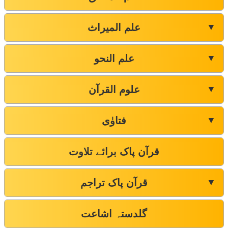
علم المیراث
▼
علم النحو
▼
علوم القرآن
▼
فتاوٰی
▼
قرآن پاک برائے تلاوت
قرآن پاک تراجم
▼
گلدستہ اشاعت