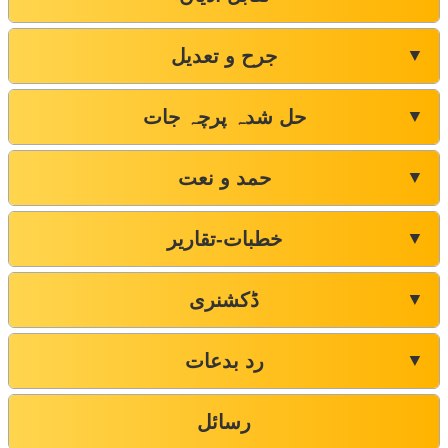
جرح و تعدیل
▼
حل شدہ پرچہ جات
▼
حمد و نعت
▼
خطبات-تقاریر
▼
ڈکشنری
▼
رد بدعات
▼
رسائل