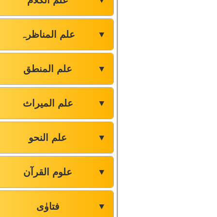
علم الکلام
▼
علم المناظرہ
▼
علم المنطق
▼
علم المیراث
▼
علم النحو
▼
علوم القرآن
▼
فتاوٰی
▼