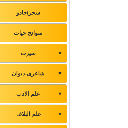
سحر/جادو
سوانح حیات
سیرت
▼
شاعری-دیوان
▼
علم الادب
▼
علم البلاغۃ
▼