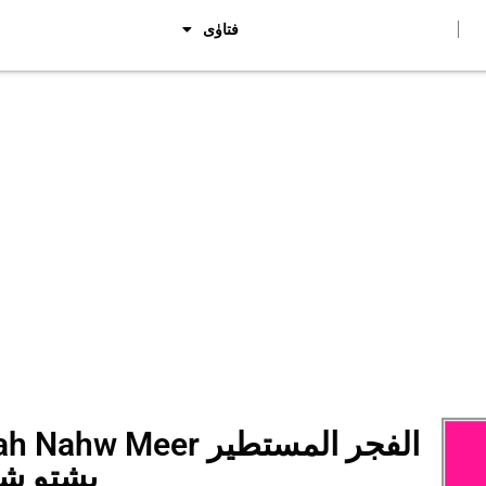
فتاوٰی
o sharah Nahw Meer
پشتو شر