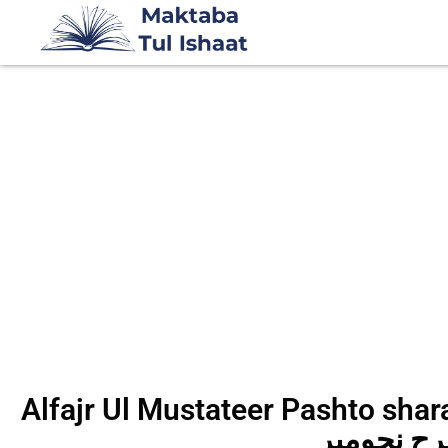
Alfajr Ul Mustateer Pasht الفجر المستطیر
ح نحومیر