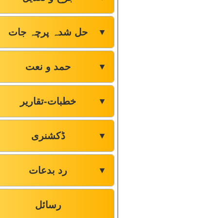
حل شدہ پرچہ جات
▼
حمد و نعت
▼
خطبات-تقاریر
▼
ڈکشنری
▼
رد بدعات
▼
رسائل