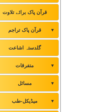
قرآن پاک برائے تلاوت
قرآن پاک تراجم
▼
گلدستہ اشاعت
متفرقات
▼
مسائل
▼
میڈیکل-طب
▼