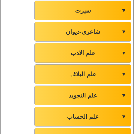
سیرت
▼
شاعری-دیوان
▼
علم الادب
▼
علم البلاغۃ
▼
علم التجوید
▼
علم الحساب
▼