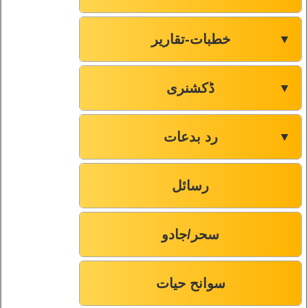
خطبات-تقاریر
▼
ڈکشنری
▼
رد بدعات
▼
رسائل
سحر/جادو
سوانح حیات