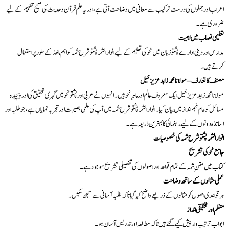
اعراب اور جملوں کی درست ترکیب سے معانی میں وضاحت آتی ہے، اور یہ علم قرآن و حدیث کی صحیح تفہیم کے لیے
ضروری ہے۔
تعلیمی نصاب میں اہمیت
مدارس اور دینی ادارے پشتو زبان میں نحو کی تعلیم کے لیے انوار الشمہ پشتو شرح شمہ کو اہم ماخذ کے طور پر استعمال
کرتے ہیں۔
مصنف کا تعارف – مولانا محمد زاہد عزیز خیل
مولانا محمد زاہد عزیز خیل ایک معروف عالم اور ماہرِ نحو ہیں۔ انہوں نے عربی اور پشتو نحو میں گہری تحقیق کی اور پیچیدہ
مسائل کو عام فہم انداز میں بیان کیا۔ انوار الشمہ پشتو شرح شمہ میں آپ کی علمی بصیرت اور تجربہ نمایاں ہے، جو طلبہ اور
اساتذہ دونوں کے لیے رہنمائی کا بہترین ذریعہ ہے۔
انوار الشمہ پشتو شرح شمہ کی خصوصیات
جامع نحو کی تشریح
کتاب میں متنِ شمہ کے تمام قواعد اور اصولوں کی تفصیلی تشریح موجود ہے۔
عملی مثالوں کے ساتھ وضاحت
ہر قواعدی اصول کو مثالوں کے ذریعے واضح کیا گیا تاکہ طلبہ آسانی سے سمجھ سکیں۔
منظم اور تحقیقی انداز
ابواب ترتیب وار پیش کیے گئے ہیں تاکہ مطالعہ اور تدریس آسان ہو۔