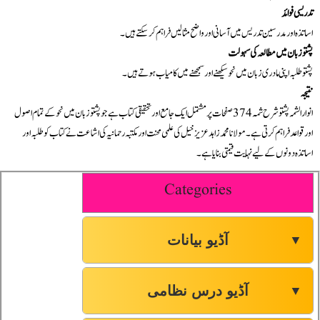
تدریسی فوائد
اساتذہ اور مدرسین تدریس میں آسانی اور واضح مثالیں فراہم کر سکتے ہیں۔
پشتو زبان میں مطالعہ کی سہولت
پشتو طلبہ اپنی مادری زبان میں نحو سیکھنے اور سمجھنے میں کامیاب ہوتے ہیں۔
نتیجہ
انوار الشمہ پشتو شرح شمہ 374 صفحات پر مشتمل ایک جامع اور تحقیقی کتاب ہے جو پشتو زبان میں نحو کے تمام اصول
اور قواعد فراہم کرتی ہے۔ مولانا محمد زاہد عزیز خیل کی علمی محنت اور مکتبہ رحمانیہ کی اشاعت نے کتاب کو طلبہ اور
اساتذہ دونوں کے لیے نہایت قیمتی بنایا ہے۔
Categories
آڈیو بیانات
▼
آڈیو درس نظامی
▼