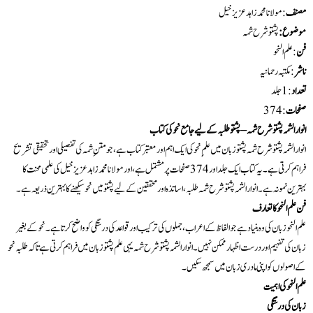
مصنف
: مولانا محمد زاہد عزیز خیل
موضوع:
پشتو شرح شمہ
فن
: علم النحو
ناشر
: مکتبہ رحمانیہ
تعداد
:1 جلد
صفحات
: 374
انوار الشمہ پشتو شرح شمہ – پشتو طلبہ کے لیے جامع نحو کی کتاب
انوار الشمہ پشتو شرح شمہ پشتو زبان میں علمِ نحو کی ایک اہم اور معتبر کتاب ہے، جو متنِ شمہ کی تفصیلی اور تحقیقی تشریح
فراہم کرتی ہے۔ یہ کتاب ایک جلد اور 374 صفحات پر مشتمل ہے، اور مولانا محمد زاہد عزیز خیل کی علمی محنت کا
بہترین نمونہ ہے۔ انوار الشمہ پشتو شرح شمہ طلبہ، اساتذہ اور محققین کے لیے پشتو میں نحو سیکھنے کا بہترین ذریعہ ہے۔
فن علم النحو کا تعارف
علم النحو زبان کی وہ بنیاد ہے جو الفاظ کے اعراب، جملوں کی ترکیب اور قواعد کی درستگی کو واضح کرتا ہے۔ نحو کے بغیر
زبان کی تفہیم اور درست اظہار ممکن نہیں۔ انوار الشمہ پشتو شرح شمہ یہی علم پشتو زبان میں فراہم کرتی ہے تاکہ طلبہ نحو
کے اصولوں کو اپنی مادری زبان میں سمجھ سکیں۔
علم النحو کی اہمیت
زبان کی درستگی