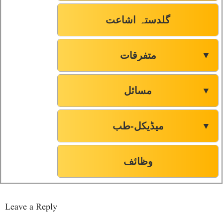
گلدستہ اشاعت
متفرقات
▼
مسائل
▼
میڈیکل-طب
▼
وظائف
Leave a Reply