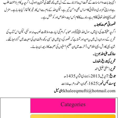
انہی جذبات و احساسات کے تحت اس عاجز بندے کے دل میں کچھ لکھنے کی تمنا پیدا ہوئی۔ اگرچہ یہ کام بڑا محنت طلب
ہے اور اپنی کمزوری و ناتوانی کا احساس بھی دامن گیر ہے، لیکن اللہ کے نام سے اس کار خیر کا آغاز کیا جا رہا ہے۔ منزل
تک پہنچانا اللہ تعالیٰ کا کام ہے، بندے کا کام بس نیت، اخلاص اور کوشش ہے۔
تصوراتی صحبت کا جذبہ
اگرچہ حقیقت کی دنیا میں رسول اللہ ﷺ اور صحابہ کرامؓ کی زیارت و ملاقات نصیب نہ ہو سکی، لیکن اس کتاب کی
تحریر کے دوران دل میں یہ امید اور تمنا ہے کہ تصور کی دنیا میں ہی سہی، کچھ وقت ان کی معیت میں گزارا جا سکے۔
شاید یہی کاوش، یہی اخلاص، آخرت میں ان عظیم ہستیوں کی صحبت کا ذریعہ بن جائے۔
وما ذلک علی الله بعزیز۔
تحریر کی تاریخ و تعارف
تحریر
:
مفتی خلیق احمد
تاریخ
:
پوسٹ بکس نمبر
:
khaleeqmufti@hotmail.com
:
ای میل
Categories