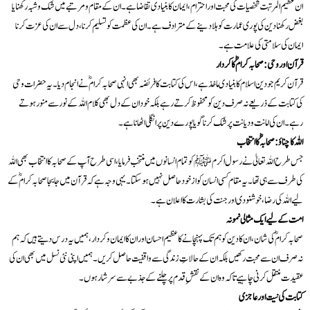
ان عظیم المرتبت شخصیات کی محبت اور احترام، ایمان کا بنیادی تقاضا ہے۔ ان کے مقام و مرتبے میں شک و شبہ رکھنا یا
بغض رکھنا دین کی پوری عمارت کو ہلا دینے کے مترادف ہے۔ ان کی عظمت کو تسلیم کرنا، دل سے ان کی عزت کرنا
ایمان کی سلامتی کی علامت ہے۔
قرآن اور وحی: صحابہ کرامؓ کا کردار
قرآن کریم جو دین اسلام کا بنیادی ماخذ ہے، اس کی کتابت کا فریضہ بھی انہی صحابہ کرامؓ نے انجام دیا۔ یہ حضرات وحی
کی کتابت کے ذریعے نہ صرف دین کو محفوظ کرتے رہے بلکہ خود ان کے دل بھی کلام اللہ کے نور سے منور ہوتے
رہے۔ ان کی امانت و دیانت پر شک کرنا گویا پورے دین پر انگلی اٹھانا ہے۔
اللہ کا چناؤ: صحابہؓ کا انتخاب
جس طرح اللہ تعالیٰ نے رسول اکرم ﷺ کو تمام انسانوں میں منتخب فرمایا، اسی طرح آپ کے صحابہ کا انتخاب بھی اللہ
کی طرف سے ہی تھا۔ یہ مقام کسی انسان کو از خود حاصل نہیں ہو سکتا۔ یہی وجہ ہے کہ قرآن میں جابجا صحابہ کرامؓ کے
لیے اللہ کی رضا، خوشنودی اور جنت کی بشارت کا اعلان ہے۔
امت کے لیے ایک مثالی نمونہ
صحابہ کرامؓ کی شان، ان کا دین کو ہم تک پہنچانے کا عظیم احسان اور ان کا ایمان و کردار، ہمیں یہ درس دیتے ہیں کہ ہم
نہ صرف ان سے محبت رکھیں بلکہ ان کے حالاتِ زندگی سے واقفیت حاصل کریں۔ ہمیں اپنی نئی نسل میں بھی ان کی
عقیدت منتقل کرنی چاہیے تاکہ وہ ان کے نقشِ قدم پر چلنے کے جذبے سے سرشار ہوں۔
کتابت کی نیت اور عاجزی