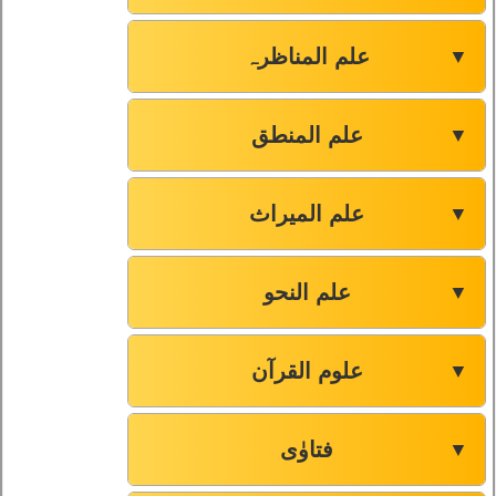
علم المناظرہ
▼
علم المنطق
▼
علم المیراث
▼
علم النحو
▼
علوم القرآن
▼
فتاوٰی
▼