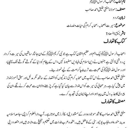
نام کتاب:
اصحاب الرسول ﷺ
مصنف:
مولانا مفتی خلیق احمد صاحب
زبان:
اردو
موضوع:
سیرت الصحابہ، صحابہ کرامؓ کی حیات و خدمات
ناشر:
مکتبۃ السعادۃ
کتاب کا تعارف
اصحاب الرسول ﷺ ایک اہم اور عظیم الشان کتاب ہے جو نبی کریم ﷺ کے ان جانثار ساتھیوں کی سیرت و کردار
پر روشنی ڈالتی ہے جنہوں نے دین اسلام کی بنیادیں مضبوط کیں، اس کے پیغام کو دنیا کے گوشے گوشے تک پہنچایا،
اور رسول اللہ ﷺ کی صحبت سے تربیت پا کر امت کے لیے نمونہ بنے۔
مفتی خلیق احمد صاحب نے اس کتاب میں صحابہ کرامؓ کی زندگیوں کو اختصار کے ساتھ مگر مدلل اور سبق آموز انداز
میں پیش کیا ہے۔ ہر صحابی کی سیرت کو اس انداز سے بیان کیا گیا ہے کہ پڑھنے والا ان سے محبت کرنے لگے، ان کی
پیروی کا جذبہ دل میں پیدا ہو، اور اپنے ایمان کی تجدید کرے۔
مصنف کا تعارف
مفتی خلیق احمد صاحب کا شمار موجودہ دور کے مستند دینی اسکالرز میں ہوتا ہے۔ آپ دارالعلوم کراچی، جامعہ اسلامیہ
مدینہ منورہ اور پنجاب یونیورسٹی کے فاضل ہیں۔ متحدہ عرب امارات میں تعلیم و تبلیغ سے وابستہ ہیں اور متعدد دینی