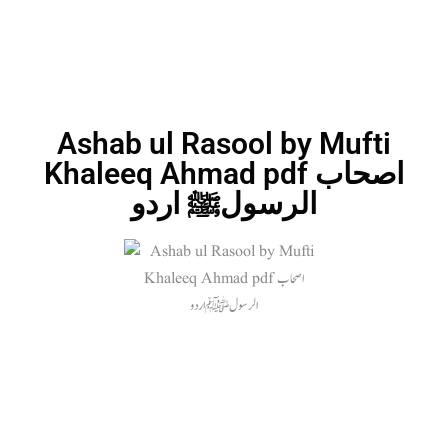
Ashab ul Rasool by Mufti
Khaleeq Ahmad pdf اصحاب
الرسولﷺ اردو