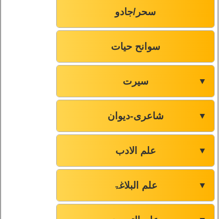
سحر/جادو
سوانح حیات
سیرت
▼
شاعری-دیوان
▼
علم الادب
▼
علم البلاغۃ
▼