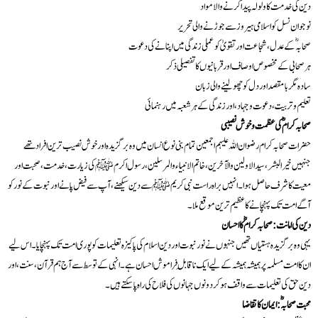
دین کی خدمت کا ولولہ پیدا کرنے والا مواد
نوجوان نسل کو اسلامی ہیروز سے جوڑنے والی تحریر
صحابہؓ کے عدل، شجاعت اور تقویٰ کو عملی زندگی میں اپنانے کی دعوت
ہر صحابی کے مخصوص اوصاف اور قربانیوں کا تفصیلی ذکر
سادہ مگر بامقصد اور دل کو چھو لینے والی زبان
تعلیم و تربیت، دعوت و جہاد، اور زندگی کے ہر شعبہ میں رہنمائی
صحابہ کرامؓ کی عظمت و خوش نصیبی
حضرات صحابہ کرام رضوان اللہ علیہم اجمعین تمام بنی نوع انسان میں وہ برگزیدہ اور خوش نصیب ترین افراد تھے
جنہیں خیر البشر، سید الاولین والآخرین، خاتم الانبیاء والمرسلین، رسول اکرم ﷺ کی زیارت، خدمت، صحبت اور
معیت کا شرف حاصل ہوا۔ انہیں براہ راست نبی کریم ﷺ سے دین سیکھنے، آپ سے فیض پانے اور نبوت کے نور کو
آگے امت تک پہنچانے کا عظیم ترین موقع ملا۔
دین کی امانت: صحابہ کرامؓ کا احسان
یہی وہ برگزیدہ ہستیاں تھیں جنہوں نے نور نبوت اور دین اسلام کی پاکیزہ تعلیمات کو پوری امت تک پہنچایا۔ اس لیے
ان کا امت مسلمہ پر ہمیشہ ہمیشہ کے لیے ایک ناقابلِ فراموش احسان ہے۔ انہی کے توسط سے آج ہم قرآن، سنت، اور
دین حق کی تعلیمات سے واقف ہو کر دونوں جہانوں کی فلاح کی راہ پا سکتے ہیں۔
محبت صحابہؓ: ایمان کا تقاضا