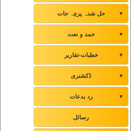
حل شدہ پرچہ جات
▼
حمد و نعت
▼
خطبات-تقاریر
▼
ڈکشنری
▼
رد بدعات
▼
رسائل