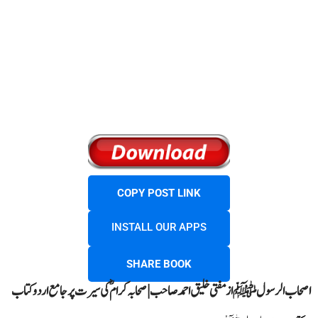
COPY POST LINK
INSTALL OUR APPS
SHARE BOOK
اصحاب الرسول ﷺ از مفتی خلیق احمد صاحب | صحابہ کرامؓ کی سیرت پر جامع اردو کتاب