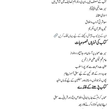
کتب کے مصنف ہیں۔ ان کی دیگر اہم تصانیف میں شامل ہیں
سیرت النبی ﷺ
اسلامی عقائد
معاشرتی آداب و اخلاق
تجوید القرآن الکریم
ان کے یوٹیوب چینل دیکھنے کے لیے یہاں کلک کریں
کتاب کی نمایاں خصوصیات
سیرتِ صحابہ پر آسان اور جامع اردو انداز
عام فہم لیکن علمی طرز تحریر
عقیدت و محبت سے بھرپور اسلوب
جدید دور کے قارئین کے لیے سبق آموز پیغام
بچوں، نوجوانوں، اساتذہ اور مبلغین کے لیے یکساں مفید
کتاب پڑھنے کے فائدے
صحابہ کرامؓ کے جذبۂ ایمانی، اخلاص، ایثار اور قربانی سے سبق
اپنے ایمان کو تازہ کرنے کا ذریعہ