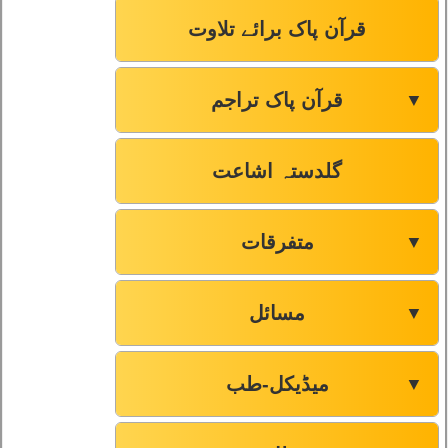
قرآن پاک برائے تلاوت
قرآن پاک تراجم
▼
گلدستہ اشاعت
متفرقات
▼
مسائل
▼
میڈیکل-طب
▼